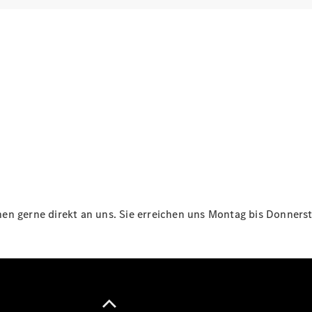
Maybach
Neu
GLS
G-
Elektrisch
Klasse
G-Klasse
Konfigurator
Online
Store
T-Modelle / Kombis
n gerne direkt an uns. Sie erreichen uns Montag bis Donnersta
Alle T-