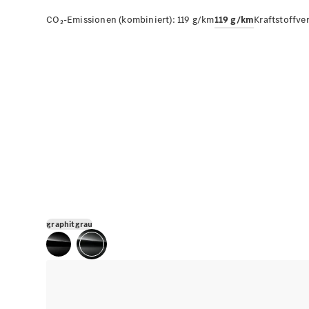
CO₂-Emissionen (kombiniert):
119 g/km
119 g/km
Kraftstoffve
graphitgrau