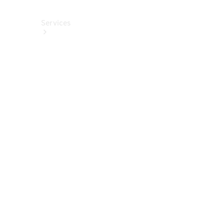
Services
Alle
Services
Service
buchen
Aktionen
Frühjahrscheck