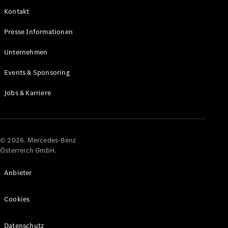
Kontakt
Alle Coupés
Presse Informationen
CLE Coupé
Mercedes-
Unternehmen
AMG GT
Coupé
Events & Sponsoring
Mercedes-
AMG GT
Jobs & Karriere
Elektrisch
4-Türer
Coupé
Konfigurator
© 2026. Mercedes-Benz
Online
Österreich GmbH.
Store
Cabriolets & Roadster
Anbieter
Cookies
Datenschutz