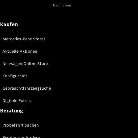
Nach oben
Maybach
Neu
GLS
G-
Elektrisch
Kaufen
Klasse
G-Klasse
Mercedes-Benz Stores
Konfigurator
Aktuelle Aktionen
Online
Store
Neuwagen Online Store
T-Modelle / Kombis
Konfigurator
Gebrauchtfahrzeugsuche
Digitale Extras
Beratung
Probefahrt buchen
Alle T-
Beratung anfordern