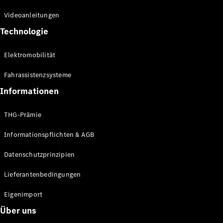
Kompaktwagen
Videoanleitungen
Technologie
Elektromobilität
Fahrassistenzsysteme
Alle
Kompaktlimousinen
Informationen
A-Klasse
Kompaktlimousine
THG-Prämie
B-Klasse
Informationspflichten & AGB
Konfigurator
Datenschutzprinzipien
Online
Store
Lieferantenbedingungen
Coupés
Eigenimport
Über uns