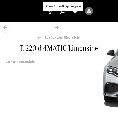
Zum Inhalt springen
Zurück zur Übersicht
E 220 d 4MATIC Limousine
Anbieter/Datenschutz
Modelle
Zur Innenansicht
Alle Modelle
Neue Modelle
Elektromodelle