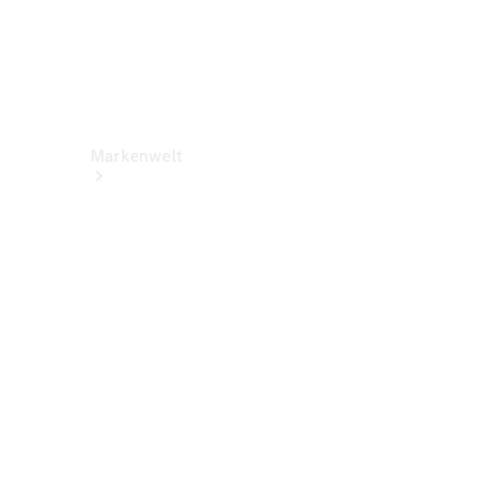
Markenwelt
Über
Mercedes-
Benz