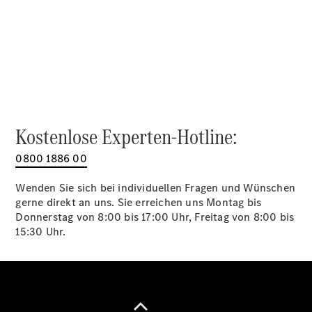
Alle SUVs
EQA
Elektrisch
EQE
Elektrisch
SUV
EQS
Elektrisch
SUV
Mercedes-
Maybach
Elektrisch
Kostenlose Experten-Hotline:
EQS SUV
GLA
0800 1886 00
GLA
Neu
GLA
Neu
Elektrisch
Wenden Sie sich bei individuellen Fragen und Wünschen
GLB
Elektrisch
gerne direkt an uns. Sie erreichen uns Montag bis
GLB
Donnerstag von 8:00 bis 17:00 Uhr, Freitag von 8:00 bis
GLC
Elektrisch
15:30 Uhr.
GLC
GLC Coupé
GLE
GLE Coupé
GLS
Mercedes-