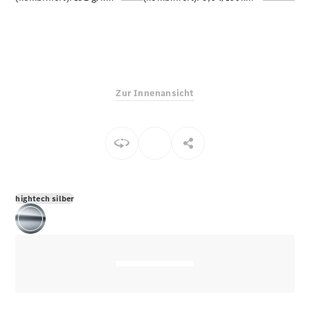
E-Klasse
Limousine
S-Klasse
S-Klasse
Limousine
lang
Zur Innenansicht
Mercedes-
Maybach S-
Klasse
Konfigurator
Online
Store
hightech silber
SUV & Geländewagen