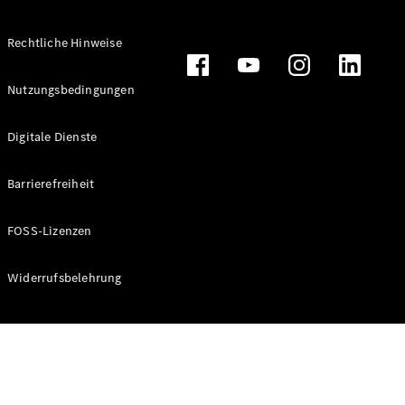
Rechtliche Hinweise
Alle
Nutzungsbedingungen
Cabriolets
CLE
Digitale Dienste
Cabriolet
Mercedes-
AMG SL
Barrierefreiheit
Roadster
Mercedes-
FOSS-Lizenzen
Maybach SL
Monogram
Series
Widerrufsbelehrung
Konfigurator
Online
Store
Grand Limousine