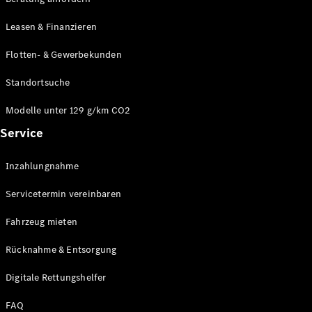
Modelle
CLA
Leasen & Finanzieren
Shooting
Elektrisch
Brake
Flotten- & Gewerbekunden
CLA
Shooting
Standortsuche
Brake
C-Klasse T-
Modelle unter 129 g/km CO2
Modell
Service
C-Klasse T-
Modell All-
Terrain
Inzahlungnahme
E-Klasse T-
Modell
Servicetermin vereinbaren
E-Klasse T-
Modell All-
Fahrzeug mieten
Terrain
Rücknahme & Entsorgung
Konfigurator
Digitale Rettungshelfer
Online
Store
FAQ