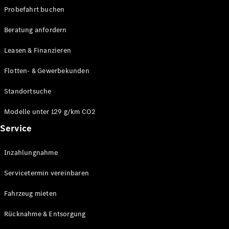
Modelle
Probefahrt buchen
CLA
Shooting
Elektrisch
Beratung anfordern
Brake
CLA
Leasen & Finanzieren
Shooting
Brake
Flotten- & Gewerbekunden
C-Klasse T-
Modell
Standortsuche
C-Klasse T-
Modell All-
Modelle unter 129 g/km CO2
Terrain
Service
E-Klasse T-
Modell
E-Klasse T-
Inzahlungnahme
Modell All-
Servicetermin vereinbaren
Terrain
Fahrzeug mieten
Konfigurator
Online
Rücknahme & Entsorgung
Store