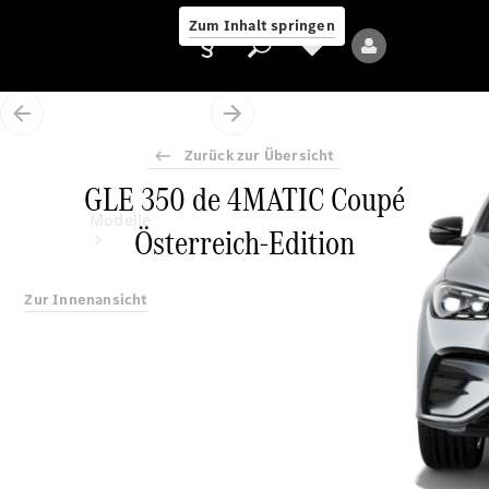
Zum Inhalt springen
Zurück zur Übersicht
GLE 350 de 4MATIC Coupé
Anbieter/Datenschutz
Modelle
Österreich-Edition
Zur Innenansicht
Alle Modelle
Neue Modelle
Elektromodelle