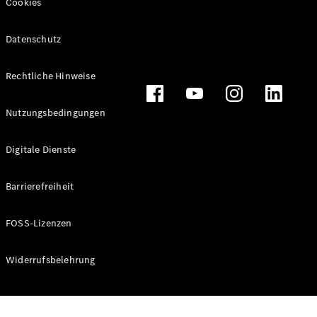
Cookies
Datenschutz
Alle
Rechtliche Hinweise
Cabriolets
CLE
Nutzungsbedingungen
Cabriolet
Mercedes-
AMG SL
Digitale Dienste
Roadster
Mercedes-
Barrierefreiheit
Maybach SL
Monogram
Series
FOSS-Lizenzen
Konfigurator
Widerrufsbelehrung
Online
Store
Grand Limousine