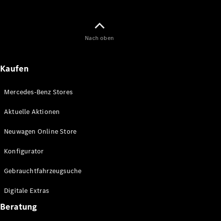
Maybach
Neu
GLS
G-
Elektrisch
Nach oben
Klasse
G-Klasse
Kaufen
Konfigurator
Online
Mercedes-Benz Stores
Store
T-Modelle / Kombis
Aktuelle Aktionen
Neuwagen Online Store
Konfigurator
Gebrauchtfahrzeugsuche
Digitale Extras
Beratung
Alle T-