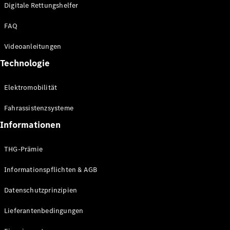
Kompaktwagen
Digitale Rettungshelfer
FAQ
Videoanleitungen
Technologie
Alle
Elektromobilität
Kompaktlimousinen
A-Klasse
Fahrassistenzsysteme
Kompaktlimousine
B-Klasse
Informationen
THG-Prämie
Konfigurator
Online
Informationspflichten & AGB
Store
Coupés
Datenschutzprinzipien
Lieferantenbedingungen