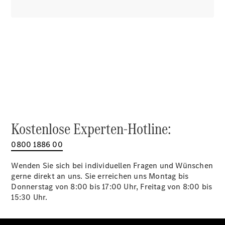
Alle SUVs
EQA
Elektrisch
EQE
Elektrisch
SUV
EQS
Elektrisch
SUV
Mercedes-
Maybach
Elektrisch
EQS SUV
GLA
GLA
Neu
Kostenlose Experten-Hotline:
GLA
Neu
Elektrisch
GLB
Elektrisch
0800 1886 00
GLB
GLC
Elektrisch
Wenden Sie sich bei individuellen Fragen und Wünschen
GLC
gerne direkt an uns. Sie erreichen uns Montag bis
GLC Coupé
Donnerstag von 8:00 bis 17:00 Uhr, Freitag von 8:00 bis
GLE
15:30 Uhr.
GLE Coupé
GLS
Mercedes-