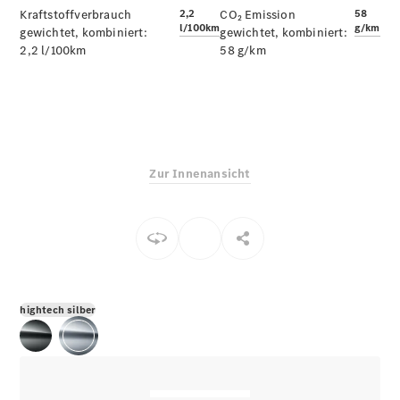
E-Klasse
Kraftstoffverbrauch
2,2
CO₂ Emission
58
l/100km
g/km
Limousine
gewichtet, kombiniert:
gewichtet, kombiniert:
S-Klasse
2,2 l/100km
58 g/km
S-Klasse
Limousine
lang
Mercedes-
Maybach S-
Klasse
Zur Innenansicht
Konfigurator
Online
Store
SUV & Geländewagen
hightech silber