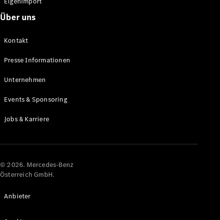
Eigenimport
Über uns
Alle Coupés
CLE Coupé
Kontakt
Mercedes-
AMG GT
Presse Informationen
Coupé
Mercedes-
Unternehmen
AMG GT
Elektrisch
4-Türer
Events & Sponsoring
Coupé
Jobs & Karriere
Konfigurator
Online
Store
© 2026. Mercedes-Benz
Cabriolets & Roadster
Österreich GmbH.
Anbieter