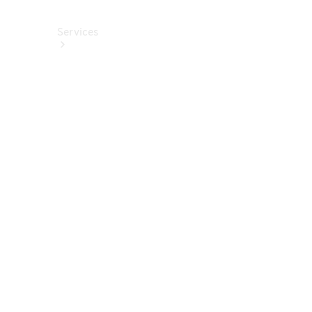
Services
Alle
Services
Service
buchen
Aktionen
Frühjahrscheck