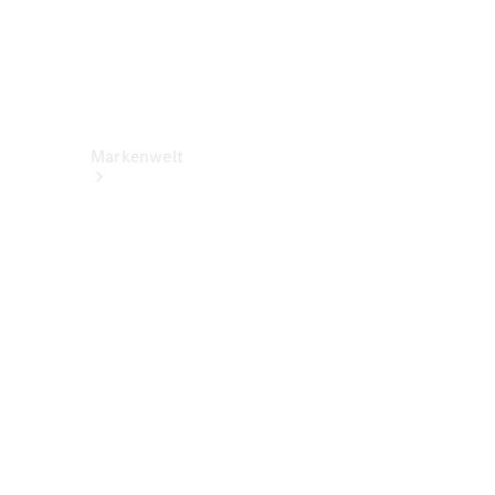
Markenwelt
Über
Mercedes-
Benz