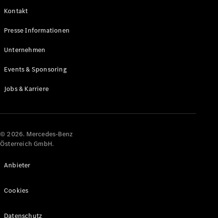
Kontakt
Alle Coupés
Presse Informationen
CLE Coupé
Mercedes-
Unternehmen
AMG GT
Coupé
Events & Sponsoring
Mercedes-
AMG GT
Jobs & Karriere
Elektrisch
4-Türer
Coupé
Konfigurator
© 2026. Mercedes-Benz
Online
Österreich GmbH.
Store
Cabriolets & Roadster
Anbieter
Cookies
Datenschutz