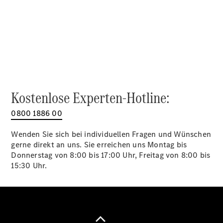
Alle SUVs
EQA
Elektrisch
EQE
Elektrisch
SUV
EQS
Elektrisch
SUV
Mercedes-
Maybach
Elektrisch
Kostenlose Experten-Hotline:
EQS SUV
GLA
0800 1886 00
GLA
Neu
GLA
Neu
Elektrisch
Wenden Sie sich bei individuellen Fragen und Wünschen
GLB
Elektrisch
gerne direkt an uns. Sie erreichen uns Montag bis
GLB
Donnerstag von 8:00 bis 17:00 Uhr, Freitag von 8:00 bis
GLC
Elektrisch
15:30 Uhr.
GLC
GLC Coupé
GLE
GLE Coupé
GLS
Mercedes-