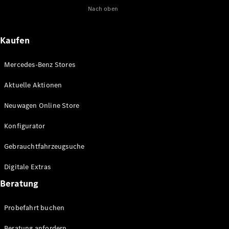
Nach oben
Maybach
Neu
GLS
G-
Elektrisch
Kaufen
Klasse
G-Klasse
Mercedes-Benz Stores
Konfigurator
Aktuelle Aktionen
Online
Store
Neuwagen Online Store
T-Modelle / Kombis
Konfigurator
Gebrauchtfahrzeugsuche
Digitale Extras
Beratung
Probefahrt buchen
Alle T-
Beratung anfordern