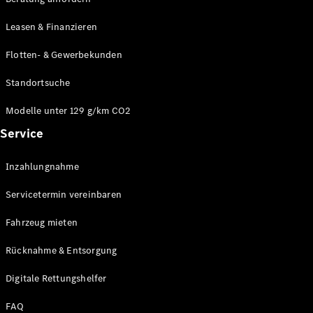
Modelle
CLA
Leasen & Finanzieren
Shooting
Elektrisch
Brake
Flotten- & Gewerbekunden
CLA
Shooting
Standortsuche
Brake
C-Klasse T-
Modelle unter 129 g/km CO2
Modell
Service
C-Klasse T-
Modell All-
Terrain
Inzahlungnahme
E-Klasse T-
Modell
Servicetermin vereinbaren
E-Klasse T-
Modell All-
Fahrzeug mieten
Terrain
Rücknahme & Entsorgung
Konfigurator
Digitale Rettungshelfer
Online
Store
FAQ