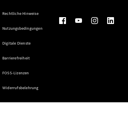
Rechtliche Hinweise
Alle
Nutzungsbedingungen
Cabriolets
CLE
Digitale Dienste
Cabriolet
Mercedes-
AMG SL
Barrierefreiheit
Roadster
Mercedes-
FOSS-Lizenzen
Maybach SL
Monogram
Series
Widerrufsbelehrung
Konfigurator
Online
Store
Grand Limousine