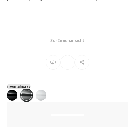
E-Klasse
Limousine
S-Klasse
S-Klasse
Limousine
lang
Zur Innenansicht
Mercedes-
Maybach S-
Klasse
Konfigurator
Online
Store
mountaingrau
SUV & Geländewagen