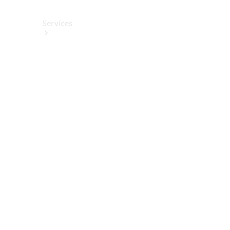
Services
Alle
Services
Service
buchen
Aktionen
Frühjahrscheck