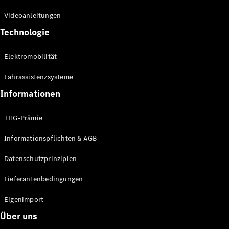
Kompaktwagen
Videoanleitungen
Technologie
Elektromobilität
Fahrassistenzsysteme
Alle
Kompaktlimousinen
Informationen
A-Klasse
Kompaktlimousine
THG-Prämie
B-Klasse
Informationspflichten & AGB
Konfigurator
Datenschutzprinzipien
Online
Store
Lieferantenbedingungen
Coupés
Eigenimport
Über uns