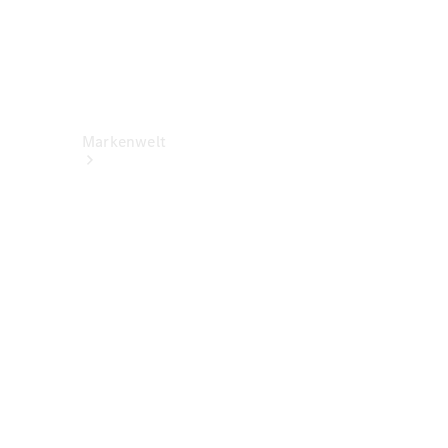
Markenwelt
Über
Mercedes-
Benz