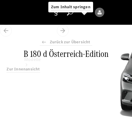
Zum Inhalt springen
Zurück zur Übersicht
B 180 d Österreich-Edition
Anbieter/Datenschutz
Modelle
Zur Innenansicht
Alle Modelle
Neue Modelle
Elektromodelle