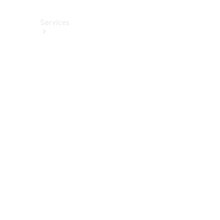
Services
Alle
Services
Service
buchen
Aktionen
Frühjahrscheck