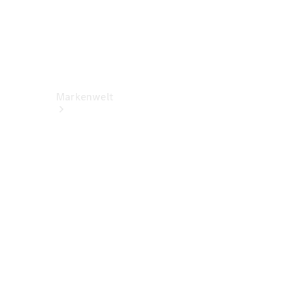
Markenwelt
Über
Mercedes-
Benz