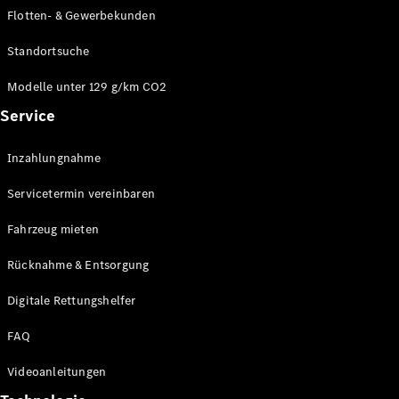
E-Klasse
Flotten- & Gewerbekunden
Limousine
S-Klasse
Standortsuche
S-Klasse
Limousine
Modelle unter 129 g/km CO2
lang
Service
Mercedes-
Maybach S-
Inzahlungnahme
Klasse
Servicetermin vereinbaren
Konfigurator
Online
Fahrzeug mieten
Store
Rücknahme & Entsorgung
SUV & Geländewagen
Digitale Rettungshelfer
FAQ
Videoanleitungen