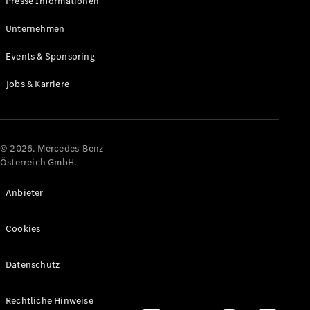
Presse Informationen
Maybach
Neu
GLS
Unternehmen
G-
Elektrisch
Events & Sponsoring
Klasse
G-Klasse
Jobs & Karriere
Konfigurator
Online
Store
© 2026. Mercedes-Benz
T-Modelle / Kombis
Österreich GmbH.
Anbieter
Cookies
Datenschutz
Alle T-
Rechtliche Hinweise