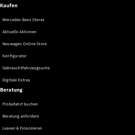
Plug-in-Hybrid Modelle
Kaufen
Limousinen
Mercedes-Benz Stores
Aktuelle Aktionen
Neuwagen Online Store
Konfigurator
Alle
Gebrauchtfahrzeugsuche
Limousinen
CLA
Elektrisch
Digitale Extras
CLA
C-Klasse
Beratung
Limousine
C-Klasse
Probefahrt buchen
Elektrisch
Limousine
EQE
Beratung anfordern
Elektrisch
Limousine
EQS
Leasen & Finanzieren
Elektrisch
Limousine