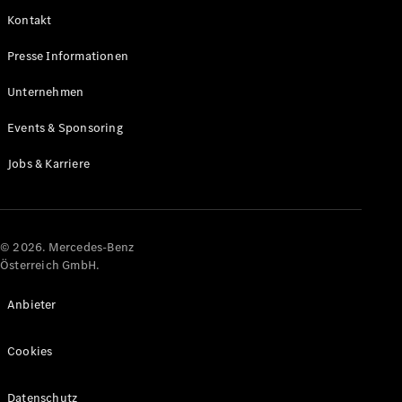
Kontakt
Alle Coupés
Presse Informationen
CLE Coupé
Mercedes-
Unternehmen
AMG GT
Coupé
Events & Sponsoring
Mercedes-
AMG GT
Jobs & Karriere
Elektrisch
4-Türer
Coupé
Konfigurator
© 2026. Mercedes-Benz
Online
Österreich GmbH.
Store
Cabriolets & Roadster
Anbieter
Cookies
Datenschutz