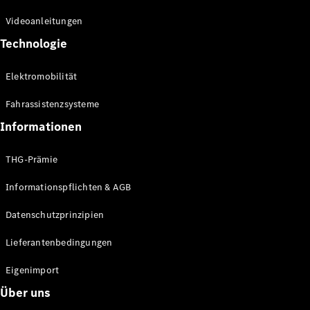
Kompaktwagen
Videoanleitungen
Technologie
Elektromobilität
Fahrassistenzsysteme
Alle
Kompaktlimousinen
Informationen
A-Klasse
Kompaktlimousine
THG-Prämie
B-Klasse
Informationspflichten & AGB
Konfigurator
Datenschutzprinzipien
Online
Store
Lieferantenbedingungen
Coupés
Eigenimport
Über uns