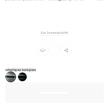
E-Klasse
Limousine
S-Klasse
S-Klasse
Limousine
lang
Zur Innenansicht
Mercedes-
Maybach S-
Klasse
Konfigurator
Online
Store
selenitgrau hochglanz
SUV & Geländewagen