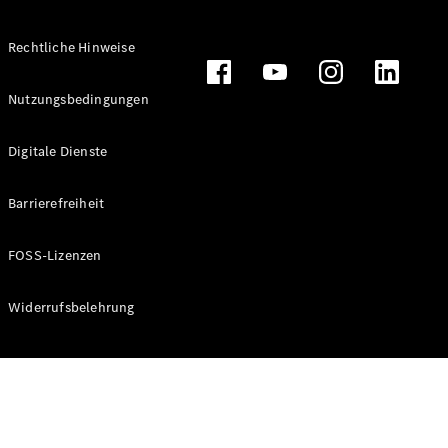
Rechtliche Hinweise
Alle
Nutzungsbedingungen
Cabriolets
CLE
Digitale Dienste
Cabriolet
Mercedes-
AMG SL
Barrierefreiheit
Roadster
Mercedes-
FOSS-Lizenzen
Maybach SL
Monogram
Series
Widerrufsbelehrung
Konfigurator
Online
Store
Grand Limousine