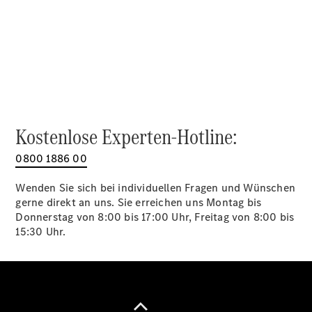
Alle SUVs
EQA
Elektrisch
EQE
Elektrisch
SUV
EQS
Elektrisch
SUV
Mercedes-
Maybach
Elektrisch
Kostenlose Experten-Hotline:
EQS SUV
GLA
0800 1886 00
GLA
Neu
GLA
Neu
Elektrisch
Wenden Sie sich bei individuellen Fragen und Wünschen
GLB
Elektrisch
gerne direkt an uns. Sie erreichen uns Montag bis
GLB
Donnerstag von 8:00 bis 17:00 Uhr, Freitag von 8:00 bis
GLC
Elektrisch
15:30 Uhr.
GLC
GLC Coupé
GLE
GLE Coupé
GLS
Mercedes-