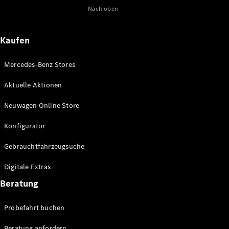
Nach oben
Maybach
Neu
GLS
G-
Elektrisch
Kaufen
Klasse
G-Klasse
Mercedes-Benz Stores
Konfigurator
Aktuelle Aktionen
Online
Store
Neuwagen Online Store
T-Modelle / Kombis
Konfigurator
Gebrauchtfahrzeugsuche
Digitale Extras
Beratung
Probefahrt buchen
Alle T-
Beratung anfordern