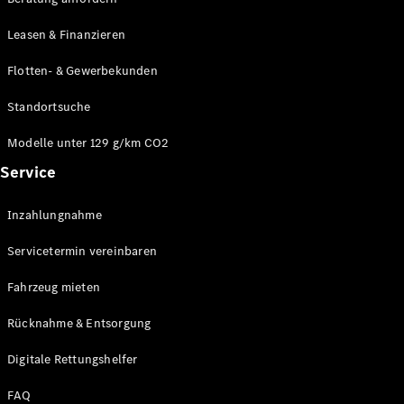
Modelle
CLA
Leasen & Finanzieren
Shooting
Elektrisch
Brake
Flotten- & Gewerbekunden
CLA
Shooting
Standortsuche
Brake
C-Klasse T-
Modelle unter 129 g/km CO2
Modell
Service
C-Klasse T-
Modell All-
Terrain
Inzahlungnahme
E-Klasse T-
Modell
Servicetermin vereinbaren
E-Klasse T-
Modell All-
Fahrzeug mieten
Terrain
Rücknahme & Entsorgung
Konfigurator
Digitale Rettungshelfer
Online
Store
FAQ