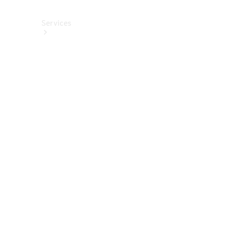
Services
Alle
Services
Service
buchen
Aktionen
Frühjahrscheck