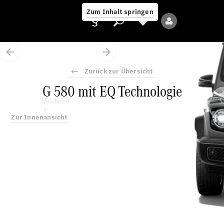
Zum Inhalt springen
Zurück zur Übersicht
G 580 mit EQ Technologie
Anbieter/Datenschutz
Modelle
Zur Innenansicht
Alle Modelle
Neue Modelle
Elektromodelle