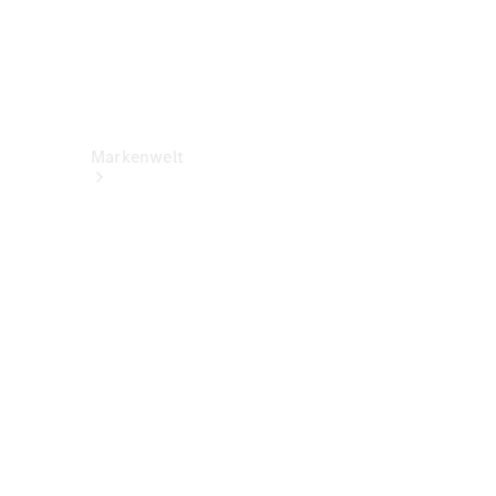
Markenwelt
Über
Mercedes-
Benz