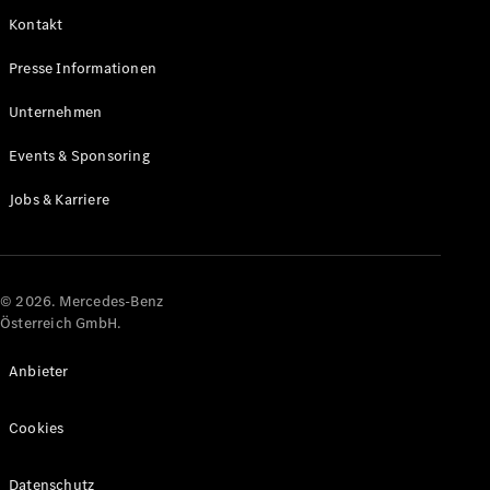
Kontakt
Alle Coupés
Presse Informationen
CLE Coupé
Mercedes-
Unternehmen
AMG GT
Coupé
Events & Sponsoring
Mercedes-
AMG GT
Jobs & Karriere
Elektrisch
4-Türer
Coupé
Konfigurator
© 2026. Mercedes-Benz
Online
Österreich GmbH.
Store
Cabriolets & Roadster
Anbieter
Cookies
Datenschutz