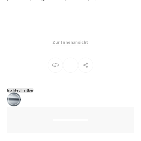
E-Klasse
Limousine
S-Klasse
S-Klasse
Limousine
lang
Zur Innenansicht
Mercedes-
Maybach S-
Klasse
Konfigurator
Online
Store
hightech silber
SUV & Geländewagen