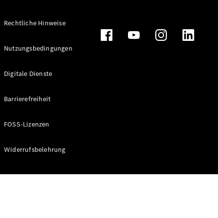
Rechtliche Hinweise
Alle
Nutzungsbedingungen
Cabriolets
CLE
Digitale Dienste
Cabriolet
Mercedes-
AMG SL
Barrierefreiheit
Roadster
Mercedes-
FOSS-Lizenzen
Maybach SL
Monogram
Series
Widerrufsbelehrung
Konfigurator
Online
Store
Grand Limousine