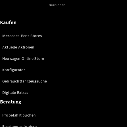
Nach oben
Maybach
Neu
GLS
G-
Elektrisch
Kaufen
Klasse
G-Klasse
Mercedes-Benz Stores
Konfigurator
Aktuelle Aktionen
Online
Store
Neuwagen Online Store
T-Modelle / Kombis
Konfigurator
Gebrauchtfahrzeugsuche
Digitale Extras
Beratung
Probefahrt buchen
Alle T-
Beratung anfordern