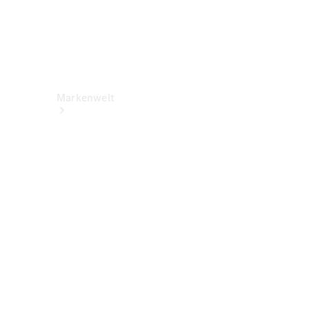
Markenwelt
Über
Mercedes-
Benz