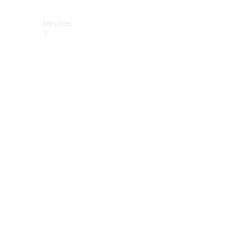
Services
Alle
Services
Service
buchen
Aktionen
Frühjahrscheck