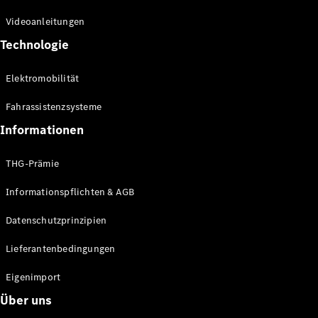
Kompaktwagen
Videoanleitungen
Technologie
Elektromobilität
Fahrassistenzsysteme
Alle
Kompaktlimousinen
Informationen
A-Klasse
Kompaktlimousine
THG-Prämie
B-Klasse
Informationspflichten & AGB
Konfigurator
Datenschutzprinzipien
Online
Store
Lieferantenbedingungen
Coupés
Eigenimport
Über uns