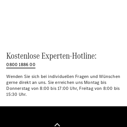
Alle SUVs
EQA
Elektrisch
EQE
Elektrisch
SUV
EQS
Elektrisch
SUV
Mercedes-
Maybach
Elektrisch
Kostenlose Experten-Hotline:
EQS SUV
GLA
0800 1886 00
GLA
Neu
GLA
Neu
Elektrisch
Wenden Sie sich bei individuellen Fragen und Wünschen
GLB
Elektrisch
gerne direkt an uns. Sie erreichen uns Montag bis
GLB
Donnerstag von 8:00 bis 17:00 Uhr, Freitag von 8:00 bis
GLC
Elektrisch
15:30 Uhr.
GLC
GLC Coupé
GLE
GLE Coupé
GLS
Mercedes-