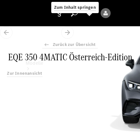
Zum Inhalt springen
Zurück zur Übersicht
EQE 350 4MATIC Österreich-Edition
Anbieter/Datenschutz
Modelle
Zur Innenansicht
Alle Modelle
Neue Modelle
Elektromodelle