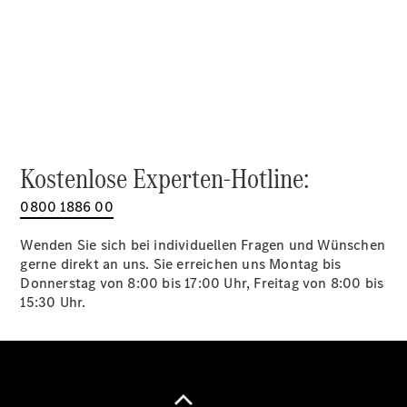
Alle SUVs
EQA
Elektrisch
EQE
Elektrisch
SUV
EQS
Elektrisch
SUV
Mercedes-
Maybach
Elektrisch
Kostenlose Experten-Hotline:
EQS SUV
GLA
0800 1886 00
GLA
Neu
GLA
Neu
Elektrisch
Wenden Sie sich bei individuellen Fragen und Wünschen
GLB
Elektrisch
gerne direkt an uns. Sie erreichen uns Montag bis
GLB
Donnerstag von 8:00 bis 17:00 Uhr, Freitag von 8:00 bis
GLC
Elektrisch
15:30 Uhr.
GLC
GLC Coupé
GLE
GLE Coupé
GLS
Mercedes-