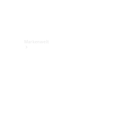
Markenwelt
Über
Mercedes-
Benz