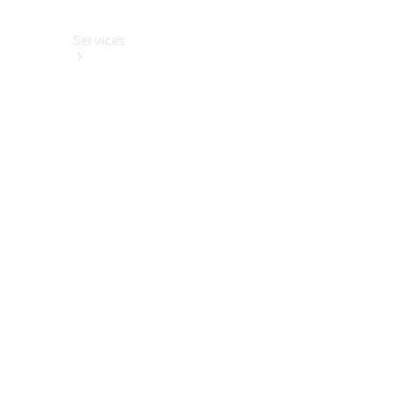
Services
Alle
Services
Service
buchen
Aktionen
Frühjahrscheck