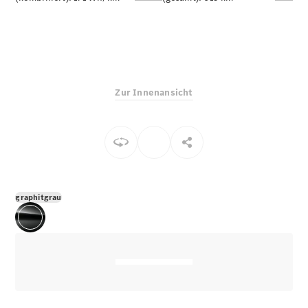
E-Klasse
Limousine
S-Klasse
S-Klasse
Limousine
lang
Zur Innenansicht
Mercedes-
Maybach S-
Klasse
Konfigurator
Online
Store
graphitgrau
SUV & Geländewagen