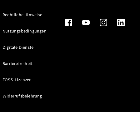
Rechtliche Hinweise
Alle
Nutzungsbedingungen
Cabriolets
CLE
Digitale Dienste
Cabriolet
Mercedes-
AMG SL
Barrierefreiheit
Roadster
Mercedes-
FOSS-Lizenzen
Maybach SL
Monogram
Series
Widerrufsbelehrung
Konfigurator
Online
Store
Grand Limousine