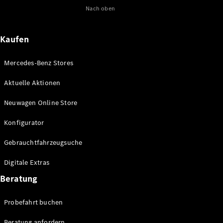
Nach oben
Maybach
Neu
GLS
G-
Elektrisch
Kaufen
Klasse
G-Klasse
Mercedes-Benz Stores
Konfigurator
Aktuelle Aktionen
Online
Store
Neuwagen Online Store
T-Modelle / Kombis
Konfigurator
Gebrauchtfahrzeugsuche
Digitale Extras
Beratung
Probefahrt buchen
Alle T-
Beratung anfordern