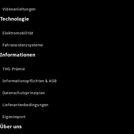
Kompaktwagen
Videoanleitungen
Technologie
Elektromobilität
Fahrassistenzsysteme
Alle
Kompaktlimousinen
Informationen
A-Klasse
Kompaktlimousine
THG-Prämie
B-Klasse
Informationspflichten & AGB
Konfigurator
Datenschutzprinzipien
Online
Store
Lieferantenbedingungen
Coupés
Eigenimport
Über uns