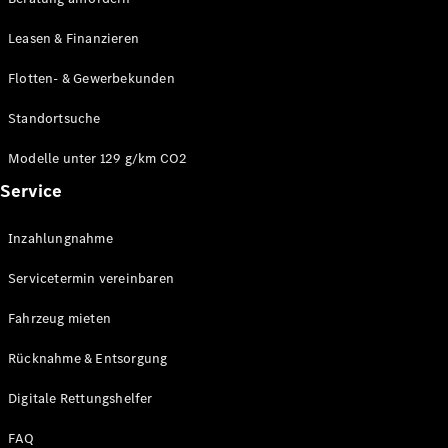
Modelle
CLA
Leasen & Finanzieren
Shooting
Elektrisch
Brake
Flotten- & Gewerbekunden
CLA
Shooting
Standortsuche
Brake
C-Klasse T-
Modelle unter 129 g/km CO2
Modell
Service
C-Klasse T-
Modell All-
Terrain
Inzahlungnahme
E-Klasse T-
Modell
Servicetermin vereinbaren
E-Klasse T-
Modell All-
Fahrzeug mieten
Terrain
Rücknahme & Entsorgung
Konfigurator
Digitale Rettungshelfer
Online
Store
FAQ