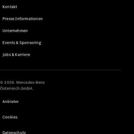
Kontakt
Alle Coupés
Presse Informationen
CLE Coupé
Mercedes-
Unternehmen
AMG GT
Coupé
Events & Sponsoring
Mercedes-
AMG GT
Jobs & Karriere
Elektrisch
4-Türer
Coupé
Konfigurator
© 2026. Mercedes-Benz
Online
Österreich GmbH.
Store
Cabriolets & Roadster
Anbieter
Cookies
Datenschutz