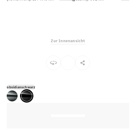
E-Klasse
Limousine
S-Klasse
S-Klasse
Limousine
lang
Zur Innenansicht
Mercedes-
Maybach S-
Klasse
Konfigurator
Online
Store
obsidianschwarz
SUV & Geländewagen