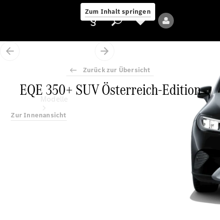
Zum Inhalt springen
Zurück zur Übersicht
EQE 350+ SUV Österreich-Edition
Anbieter/Datenschutz
Modelle
Zur Innenansicht
Alle Modelle
Neue Modelle
Elektromodelle