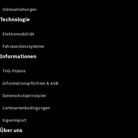
Kompaktwagen
Videoanleitungen
Technologie
Elektromobilität
Fahrassistenzsysteme
Alle
Kompaktlimousinen
Informationen
A-Klasse
Kompaktlimousine
THG-Prämie
B-Klasse
Informationspflichten & AGB
Konfigurator
Datenschutzprinzipien
Online
Store
Lieferantenbedingungen
Coupés
Eigenimport
Über uns