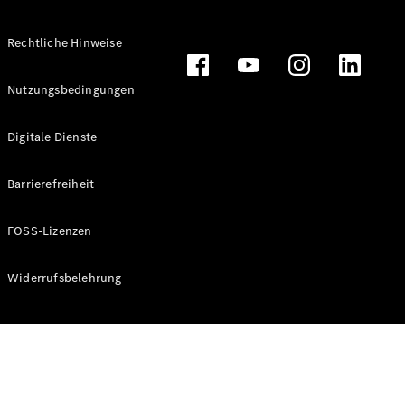
Rechtliche Hinweise
Alle
Nutzungsbedingungen
Cabriolets
CLE
Digitale Dienste
Cabriolet
Mercedes-
AMG SL
Barrierefreiheit
Roadster
Mercedes-
FOSS-Lizenzen
Maybach SL
Monogram
Series
Widerrufsbelehrung
Konfigurator
Online
Store
Grand Limousine