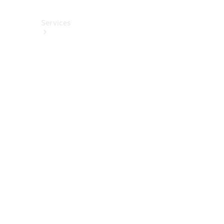
Services
Alle
Services
Service
buchen
Aktionen
Frühjahrscheck