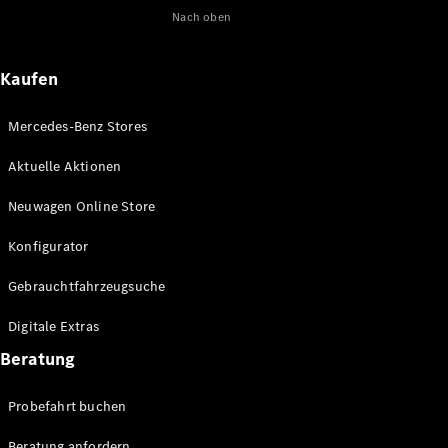
Nach oben
Maybach
Neu
GLS
G-
Elektrisch
Kaufen
Klasse
G-Klasse
Mercedes-Benz Stores
Konfigurator
Aktuelle Aktionen
Online
Store
Neuwagen Online Store
T-Modelle / Kombis
Konfigurator
Gebrauchtfahrzeugsuche
Digitale Extras
Beratung
Probefahrt buchen
Alle T-
Beratung anfordern