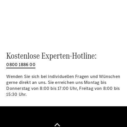
Alle SUVs
EQA
Elektrisch
EQE
Elektrisch
SUV
EQS
Elektrisch
SUV
Mercedes-
Maybach
Elektrisch
Kostenlose Experten-Hotline:
EQS SUV
GLA
0800 1886 00
GLA
Neu
GLA
Neu
Elektrisch
Wenden Sie sich bei individuellen Fragen und Wünschen
GLB
Elektrisch
gerne direkt an uns. Sie erreichen uns Montag bis
GLB
Donnerstag von 8:00 bis 17:00 Uhr, Freitag von 8:00 bis
GLC
Elektrisch
15:30 Uhr.
GLC
GLC Coupé
GLE
GLE Coupé
GLS
Mercedes-