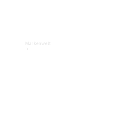
Markenwelt
Über
Mercedes-
Benz