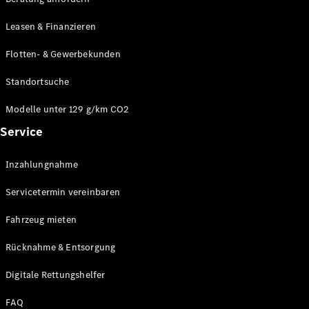
Modelle
CLA
Leasen & Finanzieren
Shooting
Elektrisch
Brake
Flotten- & Gewerbekunden
CLA
Shooting
Standortsuche
Brake
C-Klasse T-
Modelle unter 129 g/km CO2
Modell
Service
C-Klasse T-
Modell All-
Terrain
Inzahlungnahme
E-Klasse T-
Modell
Servicetermin vereinbaren
E-Klasse T-
Modell All-
Fahrzeug mieten
Terrain
Rücknahme & Entsorgung
Konfigurator
Digitale Rettungshelfer
Online
Store
FAQ