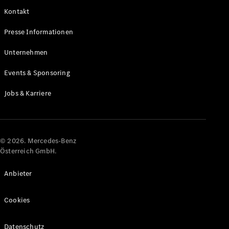
Kontakt
Alle Coupés
Presse Informationen
CLE Coupé
Mercedes-
Unternehmen
AMG GT
Coupé
Events & Sponsoring
Mercedes-
AMG GT
Jobs & Karriere
Elektrisch
4-Türer
Coupé
Konfigurator
© 2026. Mercedes-Benz
Online
Österreich GmbH.
Store
Cabriolets & Roadster
Anbieter
Cookies
Datenschutz