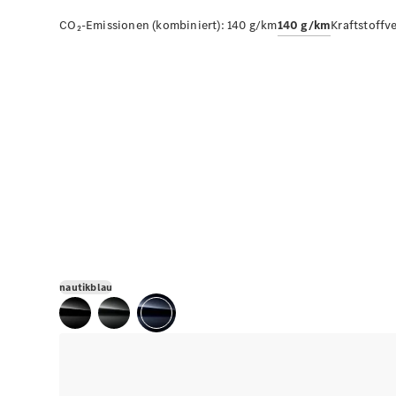
CO₂-Emissionen (kombiniert):
140 g/km
140 g/km
Kraftstoffv
nautikblau