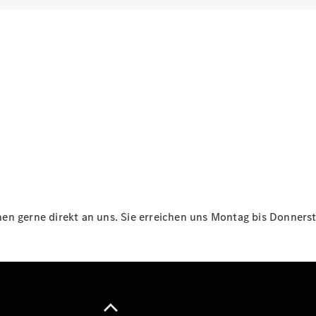
Maybach
Neu
GLS
G-
Elektrisch
Klasse
G-Klasse
Konfigurator
Online
Store
T-Modelle / Kombis
n gerne direkt an uns. Sie erreichen uns Montag bis Donnersta
Alle T-