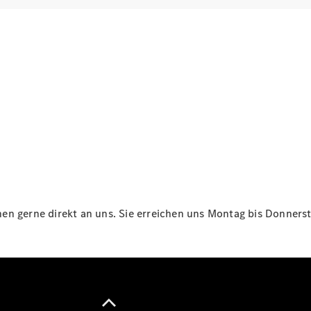
Maybach
Neu
GLS
G-
Elektrisch
Klasse
G-Klasse
Konfigurator
Online
Store
T-Modelle / Kombis
n gerne direkt an uns. Sie erreichen uns Montag bis Donnersta
Alle T-