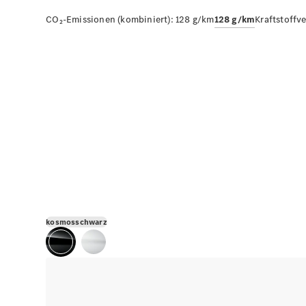
CO₂-Emissionen (kombiniert):
128 g/km
128 g/km
Kraftstoffv
kosmosschwarz