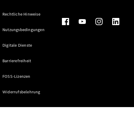
Rechtliche Hinweise
Alle
Nutzungsbedingungen
Cabriolets
CLE
Digitale Dienste
Cabriolet
Mercedes-
AMG SL
Barrierefreiheit
Roadster
Mercedes-
FOSS-Lizenzen
Maybach SL
Monogram
Series
Widerrufsbelehrung
Konfigurator
Online
Store
Grand Limousine