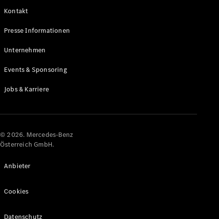
Kontakt
Alle Coupés
Presse Informationen
CLE Coupé
Mercedes-
Unternehmen
AMG GT
Coupé
Events & Sponsoring
Mercedes-
AMG GT
Jobs & Karriere
Elektrisch
4-Türer
Coupé
Konfigurator
© 2026. Mercedes-Benz
Online
Österreich GmbH.
Store
Cabriolets & Roadster
Anbieter
Cookies
Datenschutz