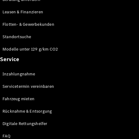
Modelle
CLA
Leasen & Finanzieren
Shooting
Elektrisch
Brake
Flotten- & Gewerbekunden
CLA
Shooting
Standortsuche
Brake
C-Klasse T-
Modelle unter 129 g/km CO2
Modell
Service
C-Klasse T-
Modell All-
Terrain
Inzahlungnahme
E-Klasse T-
Modell
Servicetermin vereinbaren
E-Klasse T-
Modell All-
Fahrzeug mieten
Terrain
Rücknahme & Entsorgung
Konfigurator
Digitale Rettungshelfer
Online
Store
FAQ