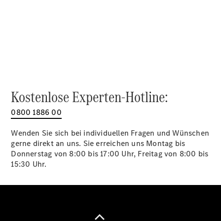
Alle SUVs
EQA
Elektrisch
EQE
Elektrisch
SUV
EQS
Elektrisch
SUV
Mercedes-
Maybach
Elektrisch
Kostenlose Experten-Hotline:
EQS SUV
GLA
0800 1886 00
GLA
Neu
GLA
Neu
Elektrisch
Wenden Sie sich bei individuellen Fragen und Wünschen
GLB
Elektrisch
gerne direkt an uns. Sie erreichen uns Montag bis
GLB
Donnerstag von 8:00 bis 17:00 Uhr, Freitag von 8:00 bis
GLC
Elektrisch
15:30 Uhr.
GLC
GLC Coupé
GLE
GLE Coupé
GLS
Mercedes-