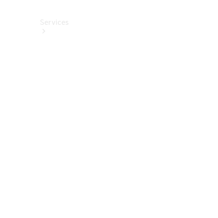
Services
Alle
Services
Service
buchen
Aktionen
Frühjahrscheck