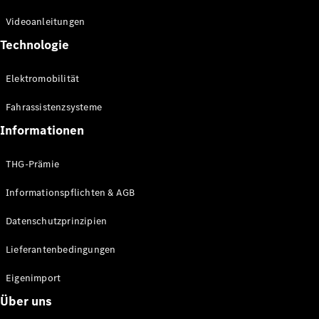
Kompaktwagen
Videoanleitungen
Technologie
Elektromobilität
Fahrassistenzsysteme
Alle
Kompaktlimousinen
Informationen
A-Klasse
Kompaktlimousine
THG-Prämie
B-Klasse
Informationspflichten & AGB
Konfigurator
Datenschutzprinzipien
Online
Store
Lieferantenbedingungen
Coupés
Eigenimport
Über uns