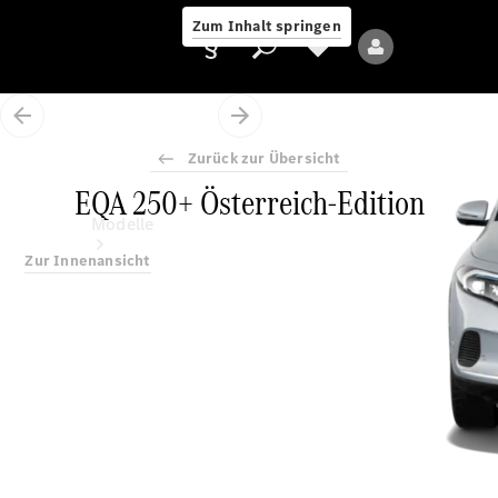
Zum Inhalt springen
Zurück zur Übersicht
EQA 250+ Österreich-Edition
Anbieter/Datenschutz
Modelle
Zur Innenansicht
Alle Modelle
Neue Modelle
Elektromodelle