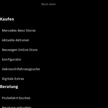
Nach oben
Maybach
Neu
GLS
G-
Elektrisch
Kaufen
Klasse
G-Klasse
Mercedes-Benz Stores
Konfigurator
Aktuelle Aktionen
Online
Store
Neuwagen Online Store
T-Modelle / Kombis
Konfigurator
Gebrauchtfahrzeugsuche
Digitale Extras
Beratung
Probefahrt buchen
Alle T-
Beratung anfordern