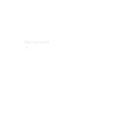
Markenwelt
Über
Mercedes-
Benz