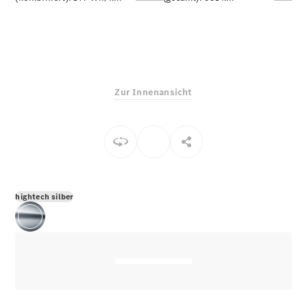
E-Klasse
Limousine
S-Klasse
S-Klasse
Limousine
lang
Zur Innenansicht
Mercedes-
Maybach S-
Klasse
Konfigurator
Online
Store
hightech silber
SUV & Geländewagen