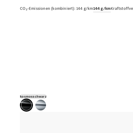
CO₂-Emissionen (kombiniert):
144 g/km
144 g/km
Kraftstoffv
kosmosschwarz