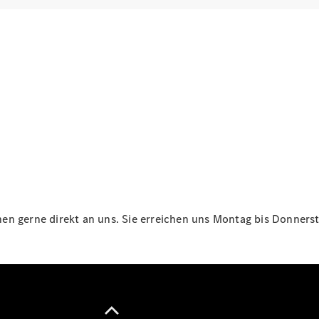
Maybach
Neu
GLS
G-
Elektrisch
Klasse
G-Klasse
Konfigurator
Online
Store
T-Modelle / Kombis
n gerne direkt an uns. Sie erreichen uns Montag bis Donnersta
Alle T-