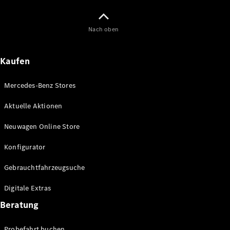
Maybach
Neu
GLS
Nach oben
G-
Elektrisch
Klasse
G-Klasse
Kaufen
Konfigurator
Mercedes-Benz Stores
Online
Store
Aktuelle Aktionen
T-Modelle / Kombis
Neuwagen Online Store
Konfigurator
Gebrauchtfahrzeugsuche
Digitale Extras
Beratung
Alle T-
Probefahrt buchen