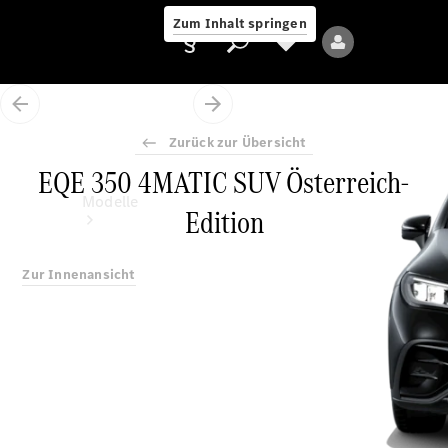
Zum Inhalt springen
Zurück zur Übersicht
EQE 350 4MATIC SUV Österreich-
Anbieter/Datenschutz
Modelle
Edition
Zur Innenansicht
Alle Modelle
Neue Modelle
Elektromodelle