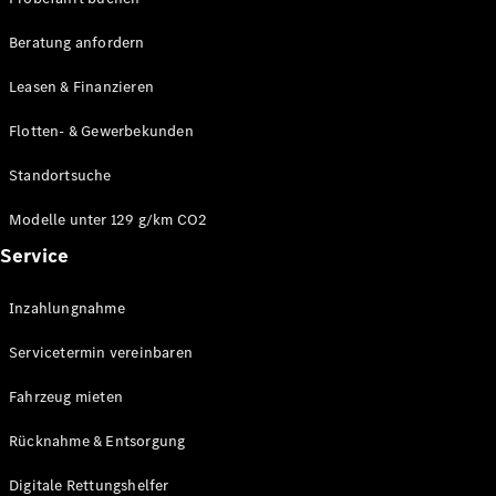
Modelle
CLA
Beratung anfordern
Shooting
Elektrisch
Brake
Leasen & Finanzieren
CLA
Shooting
Flotten- & Gewerbekunden
Brake
C-Klasse T-
Standortsuche
Modell
C-Klasse T-
Modelle unter 129 g/km CO2
Modell All-
Service
Terrain
E-Klasse T-
Modell
Inzahlungnahme
E-Klasse T-
Modell All-
Servicetermin vereinbaren
Terrain
Fahrzeug mieten
Konfigurator
Rücknahme & Entsorgung
Online
Store
Digitale Rettungshelfer