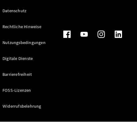
Datenschutz
Rechtliche Hinweise
Alle
Cabriolets
CLE
Nutzungsbedingungen
Cabriolet
Mercedes-
Digitale Dienste
AMG SL
Roadster
Barrierefreiheit
Mercedes-
Maybach SL
Monogram
FOSS-Lizenzen
Series
Widerrufsbelehrung
Konfigurator
Online
Store
Grand Limousine