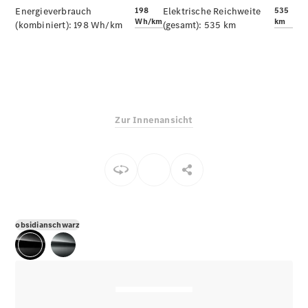
E-Klasse
Energieverbrauch
198
Elektrische Reichweite
535
Wh/km
km
Limousine
(kombiniert):
198 Wh/km
(gesamt):
535 km
S-Klasse
S-Klasse
Limousine
lang
Mercedes-
Maybach S-
Zur Innenansicht
Klasse
Konfigurator
Online
Store
SUV & Geländewagen
obsidianschwarz