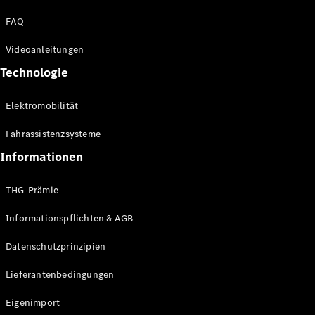
Kompaktwagen
FAQ
Videoanleitungen
Technologie
Elektromobilität
Alle
Kompaktlimousinen
Fahrassistenzsysteme
A-Klasse
Kompaktlimousine
Informationen
B-Klasse
THG-Prämie
Konfigurator
Informationspflichten & AGB
Online
Store
Datenschutzprinzipien
Coupés
Lieferantenbedingungen
Eigenimport