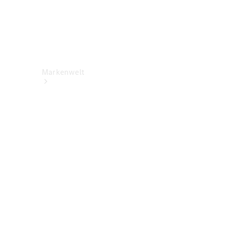
Markenwelt
Über
Mercedes-
Benz