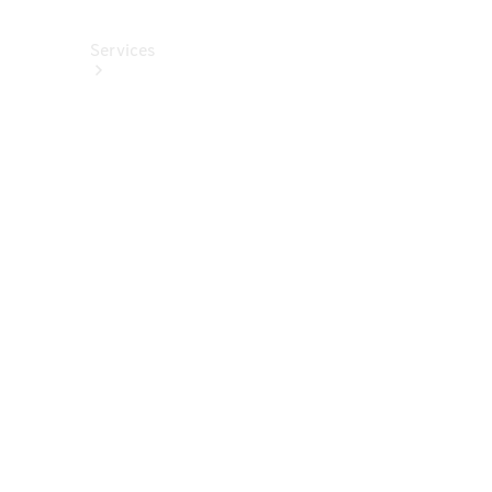
Services
Alle
Services
Service
buchen
Aktionen
Frühjahrscheck