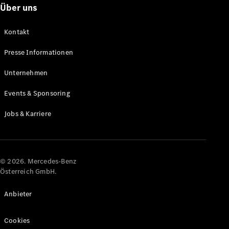
Über uns
Alle Coupés
Kontakt
CLE Coupé
Mercedes-
Presse Informationen
AMG GT
Coupé
Unternehmen
Mercedes-
AMG GT
Events & Sponsoring
Elektrisch
4-Türer
Coupé
Jobs & Karriere
Konfigurator
Online
Store
© 2026. Mercedes-Benz
Österreich GmbH.
Cabriolets & Roadster
Anbieter
Cookies