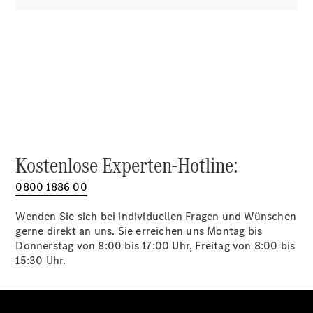
Alle SUVs
EQA
Elektrisch
EQE
Elektrisch
SUV
EQS
Elektrisch
SUV
Mercedes-
Maybach
Elektrisch
EQS SUV
GLA
Kostenlose Experten-Hotline:
GLA
Neu
GLA
Neu
Elektrisch
0800 1886 00
GLB
Elektrisch
GLB
Wenden Sie sich bei individuellen Fragen und Wünschen
GLC
Elektrisch
gerne direkt an uns. Sie erreichen uns Montag bis
GLC
Donnerstag von 8:00 bis 17:00 Uhr, Freitag von 8:00 bis
GLC Coupé
15:30 Uhr.
GLE
GLE Coupé
GLS
Mercedes-