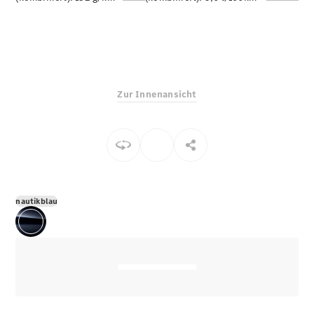
E-Klasse
Limousine
S-Klasse
S-Klasse
Limousine
lang
Zur Innenansicht
Mercedes-
Maybach S-
Klasse
Konfigurator
Online
Store
nautikblau
SUV & Geländewagen