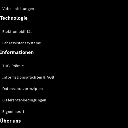
Kompaktwagen
Videoanleitungen
Technologie
Elektromobilität
Fahrassistenzsysteme
Alle
Kompaktlimousinen
Informationen
A-Klasse
Kompaktlimousine
THG-Prämie
B-Klasse
Informationspflichten & AGB
Konfigurator
Datenschutzprinzipien
Online
Store
Lieferantenbedingungen
Coupés
Eigenimport
Über uns