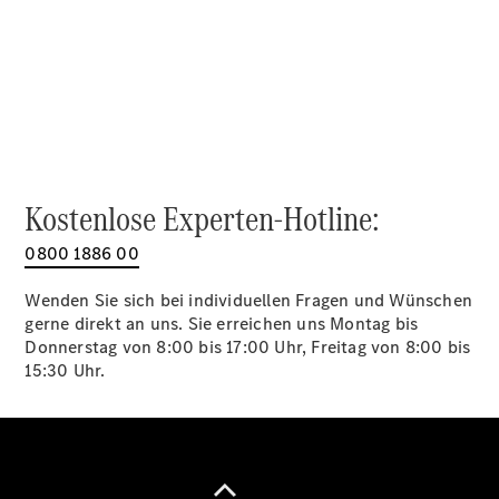
Alle SUVs
EQA
Elektrisch
EQE
Elektrisch
SUV
EQS
Elektrisch
SUV
Mercedes-
Maybach
Elektrisch
Kostenlose Experten-Hotline:
EQS SUV
GLA
0800 1886 00
GLA
Neu
GLA
Neu
Elektrisch
Wenden Sie sich bei individuellen Fragen und Wünschen
GLB
Elektrisch
gerne direkt an uns. Sie erreichen uns Montag bis
GLB
Donnerstag von 8:00 bis 17:00 Uhr, Freitag von 8:00 bis
GLC
Elektrisch
15:30 Uhr.
GLC
GLC Coupé
GLE
GLE Coupé
GLS
Mercedes-