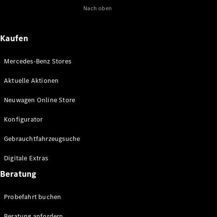
Nach oben
Maybach
Neu
GLS
G-
Elektrisch
Kaufen
Klasse
G-Klasse
Mercedes-Benz Stores
Konfigurator
Aktuelle Aktionen
Online
Store
Neuwagen Online Store
T-Modelle / Kombis
Konfigurator
Gebrauchtfahrzeugsuche
Digitale Extras
Beratung
Probefahrt buchen
Alle T-
Beratung anfordern