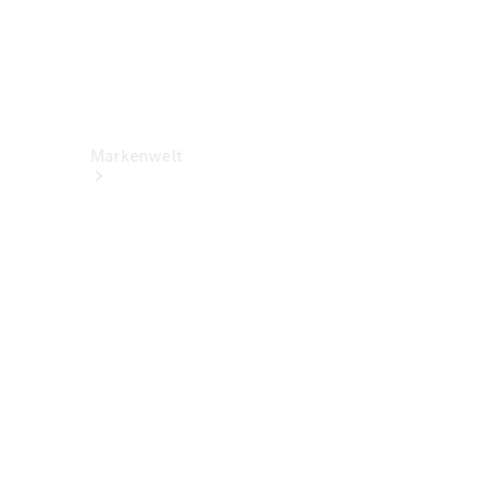
Markenwelt
Über
Mercedes-
Benz