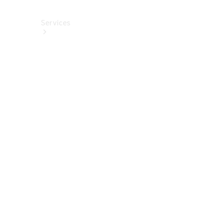
Services
Alle
Services
Service
buchen
Aktionen
Frühjahrscheck