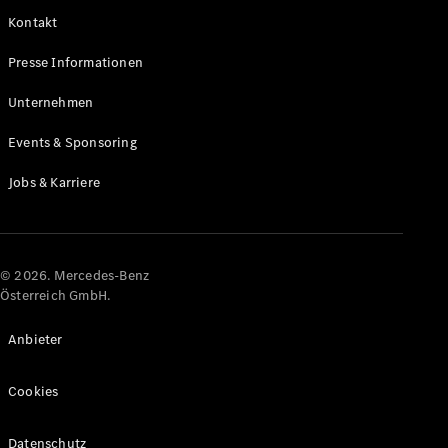
Kontakt
Alle Coupés
Presse Informationen
CLE Coupé
Mercedes-
Unternehmen
AMG GT
Coupé
Events & Sponsoring
Mercedes-
AMG GT
Jobs & Karriere
Elektrisch
4-Türer
Coupé
Konfigurator
© 2026. Mercedes-Benz
Online
Österreich GmbH.
Store
Cabriolets & Roadster
Anbieter
Cookies
Datenschutz