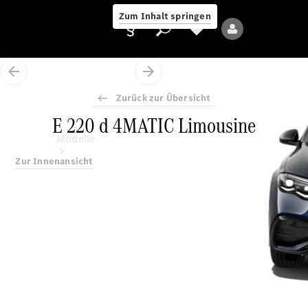
Zum Inhalt springen
Zurück zur Übersicht
E 220 d 4MATIC Limousine
Anbieter/Datenschutz
Modelle
Zur Innenansicht
Alle Modelle
Neue Modelle
Elektromodelle