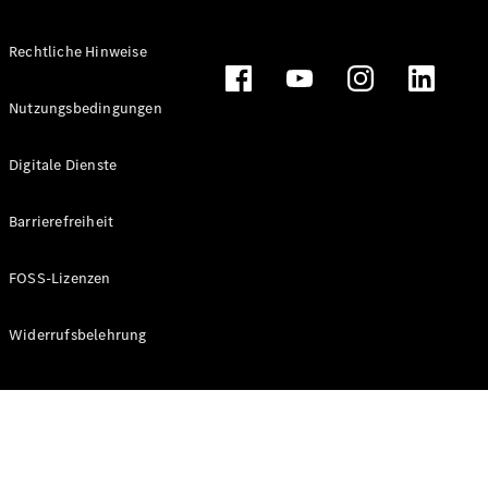
Rechtliche Hinweise
Alle
Nutzungsbedingungen
Cabriolets
CLE
Digitale Dienste
Cabriolet
Mercedes-
AMG SL
Barrierefreiheit
Roadster
Mercedes-
FOSS-Lizenzen
Maybach SL
Monogram
Series
Widerrufsbelehrung
Konfigurator
Online
Store
Grand Limousine