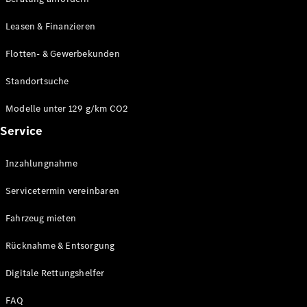
Modelle
CLA
Leasen & Finanzieren
Shooting
Elektrisch
Brake
Flotten- & Gewerbekunden
CLA
Shooting
Standortsuche
Brake
C-Klasse T-
Modelle unter 129 g/km CO2
Modell
Service
C-Klasse T-
Modell All-
Terrain
Inzahlungnahme
E-Klasse T-
Modell
Servicetermin vereinbaren
E-Klasse T-
Modell All-
Fahrzeug mieten
Terrain
Rücknahme & Entsorgung
Konfigurator
Digitale Rettungshelfer
Online
Store
FAQ