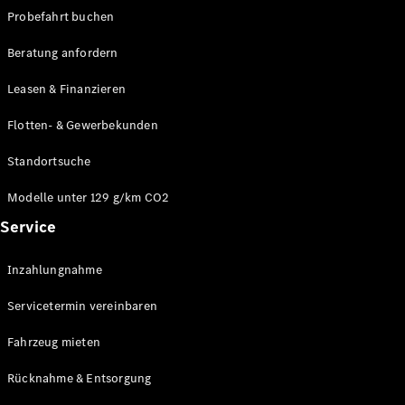
Modelle
Probefahrt buchen
CLA
Shooting
Elektrisch
Beratung anfordern
Brake
CLA
Leasen & Finanzieren
Shooting
Brake
Flotten- & Gewerbekunden
C-Klasse T-
Modell
Standortsuche
C-Klasse T-
Modell All-
Modelle unter 129 g/km CO2
Terrain
Service
E-Klasse T-
Modell
E-Klasse T-
Inzahlungnahme
Modell All-
Servicetermin vereinbaren
Terrain
Fahrzeug mieten
Konfigurator
Online
Rücknahme & Entsorgung
Store