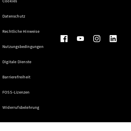
Cookies
Datenschutz
Alle
Rechtliche Hinweise
Cabriolets
CLE
Nutzungsbedingungen
Cabriolet
Mercedes-
AMG SL
Digitale Dienste
Roadster
Mercedes-
Barrierefreiheit
Maybach SL
Monogram
Series
FOSS-Lizenzen
Konfigurator
Widerrufsbelehrung
Online
Store
Grand Limousine