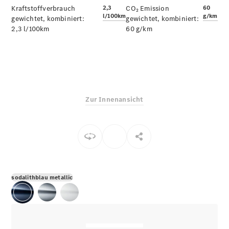
E-Klasse
Kraftstoffverbrauch
2,3
CO₂ Emission
60
l/100km
g/km
Limousine
gewichtet, kombiniert:
gewichtet, kombiniert:
S-Klasse
2,3 l/100km
60 g/km
S-Klasse
Limousine
lang
Mercedes-
Maybach S-
Klasse
Zur Innenansicht
Konfigurator
Online
Store
SUV & Geländewagen
sodalithblau metallic