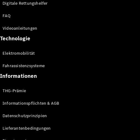
Kompaktwagen
Digitale Rettungshelfer
FAQ
Videoanleitungen
Technologie
Alle
Elektromobilität
Kompaktlimousinen
A-Klasse
Fahrassistenzsysteme
Kompaktlimousine
B-Klasse
Informationen
THG-Prämie
Konfigurator
Online
Informationspflichten & AGB
Store
Coupés
Datenschutzprinzipien
Lieferantenbedingungen