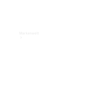
Markenwelt
Über
Mercedes-
Benz