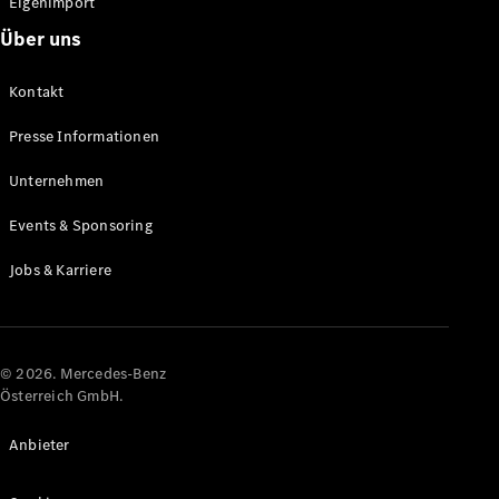
Eigenimport
Über uns
Alle Coupés
CLE Coupé
Kontakt
Mercedes-
AMG GT
Presse Informationen
Coupé
Mercedes-
Unternehmen
AMG GT
Elektrisch
4-Türer
Events & Sponsoring
Coupé
Jobs & Karriere
Konfigurator
Online
Store
© 2026. Mercedes-Benz
Cabriolets & Roadster
Österreich GmbH.
Anbieter