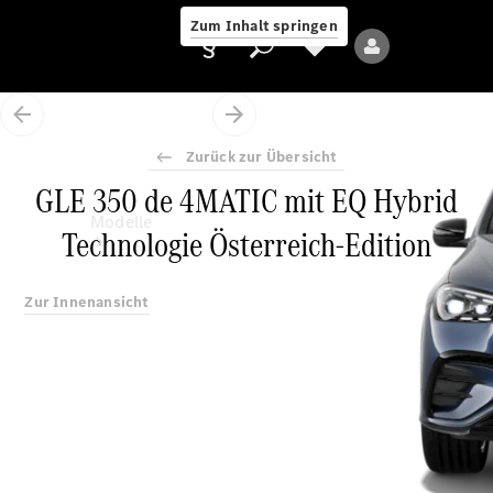
Zum Inhalt springen
Zurück zur Übersicht
GLE 350 de 4MATIC mit EQ Hybrid
Anbieter/Datenschutz
Modelle
Technologie Österreich-Edition
Zur Innenansicht
Alle Modelle
Neue Modelle
Elektromodelle