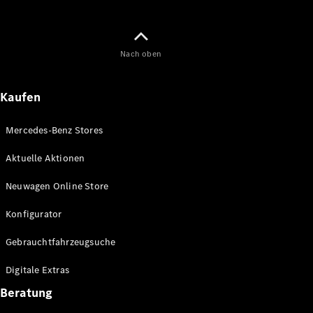
Maybach
Neu
GLS
G-
Elektrisch
Nach oben
Klasse
G-Klasse
Kaufen
Konfigurator
Online
Mercedes-Benz Stores
Store
T-Modelle / Kombis
Aktuelle Aktionen
Neuwagen Online Store
Konfigurator
Gebrauchtfahrzeugsuche
Digitale Extras
Beratung
Alle T-