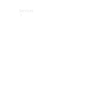
Services
Alle
Services
Service
buchen
Aktionen
Frühjahrscheck