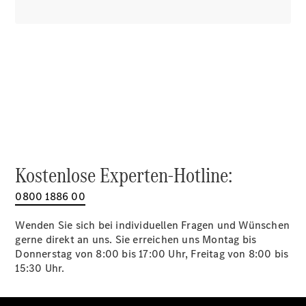
Alle SUVs
EQA
Elektrisch
EQE
Elektrisch
SUV
EQS
Elektrisch
SUV
Mercedes-
Maybach
Elektrisch
EQS SUV
GLA
GLA
Neu
Kostenlose Experten-Hotline:
GLA
Neu
Elektrisch
GLB
Elektrisch
0800 1886 00
GLB
GLC
Elektrisch
Wenden Sie sich bei individuellen Fragen und Wünschen
GLC
gerne direkt an uns. Sie erreichen uns Montag bis
GLC Coupé
Donnerstag von 8:00 bis 17:00 Uhr, Freitag von 8:00 bis
GLE
15:30 Uhr.
GLE Coupé
GLS
Mercedes-