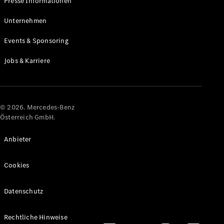
Presse Informationen
Maybach
Neu
GLS
Unternehmen
G-
Elektrisch
Events & Sponsoring
Klasse
G-Klasse
Jobs & Karriere
Konfigurator
Online
Store
© 2026. Mercedes-Benz
T-Modelle / Kombis
Österreich GmbH.
Anbieter
Cookies
Datenschutz
Alle T-
Rechtliche Hinweise