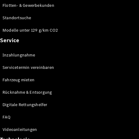
E-Klasse
Flotten- & Gewerbekunden
Limousine
S-Klasse
Standortsuche
S-Klasse
Limousine
Modelle unter 129 g/km CO2
lang
Service
Mercedes-
Maybach S-
Inzahlungnahme
Klasse
Servicetermin vereinbaren
Konfigurator
Online
Fahrzeug mieten
Store
Rücknahme & Entsorgung
SUV & Geländewagen
Digitale Rettungshelfer
FAQ
Videoanleitungen