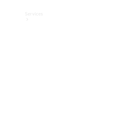
Services
Alle
Services
Service
buchen
Aktionen
Frühjahrscheck