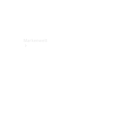
Markenwelt
Über
Mercedes-
Benz