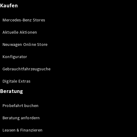
Plug-in-Hybrid Modelle
Kaufen
Limousinen
Mercedes-Benz Stores
Aktuelle Aktionen
Neuwagen Online Store
Konfigurator
Alle
Gebrauchtfahrzeugsuche
Limousinen
CLA
Elektrisch
Digitale Extras
CLA
C-Klasse
Beratung
Limousine
C-Klasse
Probefahrt buchen
Elektrisch
Limousine
EQE
Beratung anfordern
Elektrisch
Limousine
EQS
Leasen & Finanzieren
Elektrisch
Limousine