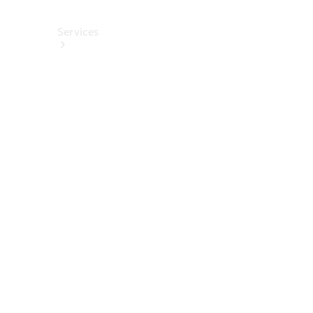
Services
Alle
Services
Service
buchen
Aktionen
Frühjahrscheck