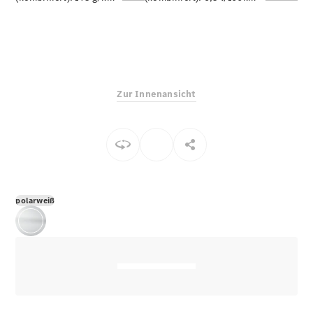
E-Klasse
Limousine
S-Klasse
S-Klasse
Limousine
lang
Zur Innenansicht
Mercedes-
Maybach S-
Klasse
Konfigurator
Online
Store
polarweiß
SUV & Geländewagen