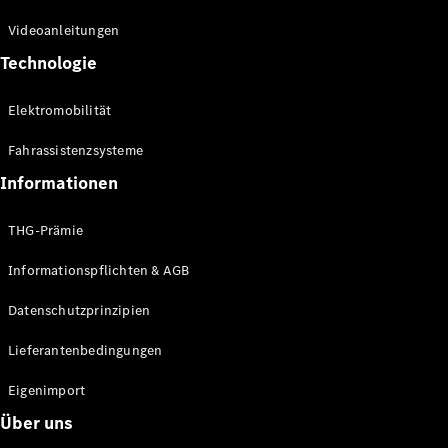
Kompaktwagen
Videoanleitungen
Technologie
Elektromobilität
Fahrassistenzsysteme
Alle
Kompaktlimousinen
Informationen
A-Klasse
Kompaktlimousine
THG-Prämie
B-Klasse
Informationspflichten & AGB
Konfigurator
Datenschutzprinzipien
Online
Store
Lieferantenbedingungen
Coupés
Eigenimport
Über uns