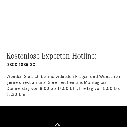
Alle SUVs
EQA
Elektrisch
EQE
Elektrisch
SUV
EQS
Elektrisch
SUV
Mercedes-
Maybach
Elektrisch
Kostenlose Experten-Hotline:
EQS SUV
GLA
0800 1886 00
GLA
Neu
GLA
Neu
Elektrisch
Wenden Sie sich bei individuellen Fragen und Wünschen
GLB
Elektrisch
gerne direkt an uns. Sie erreichen uns Montag bis
GLB
Donnerstag von 8:00 bis 17:00 Uhr, Freitag von 8:00 bis
GLC
Elektrisch
15:30 Uhr.
GLC
GLC Coupé
GLE
GLE Coupé
GLS
Mercedes-