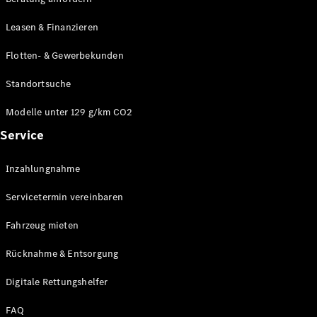
Modelle
CLA
Leasen & Finanzieren
Shooting
Elektrisch
Brake
Flotten- & Gewerbekunden
CLA
Shooting
Standortsuche
Brake
C-Klasse T-
Modelle unter 129 g/km CO2
Modell
Service
C-Klasse T-
Modell All-
Terrain
Inzahlungnahme
E-Klasse T-
Modell
Servicetermin vereinbaren
E-Klasse T-
Modell All-
Fahrzeug mieten
Terrain
Rücknahme & Entsorgung
Konfigurator
Digitale Rettungshelfer
Online
Store
FAQ