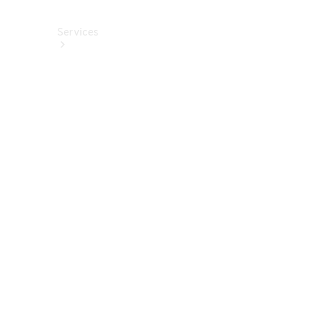
Services
Alle
Services
Service
buchen
Aktionen
Frühjahrscheck