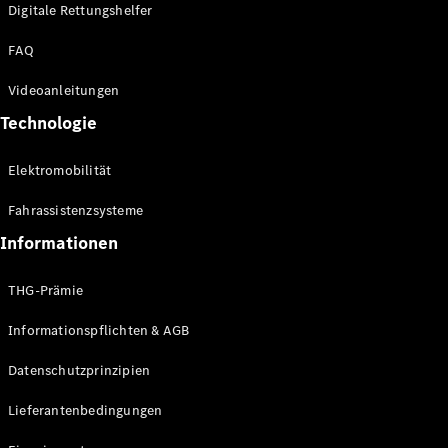
Kompaktwagen
Digitale Rettungshelfer
FAQ
Videoanleitungen
Technologie
Alle
Elektromobilität
Kompaktlimousinen
A-Klasse
Fahrassistenzsysteme
Kompaktlimousine
B-Klasse
Informationen
THG-Prämie
Konfigurator
Online
Informationspflichten & AGB
Store
Coupés
Datenschutzprinzipien
Lieferantenbedingungen