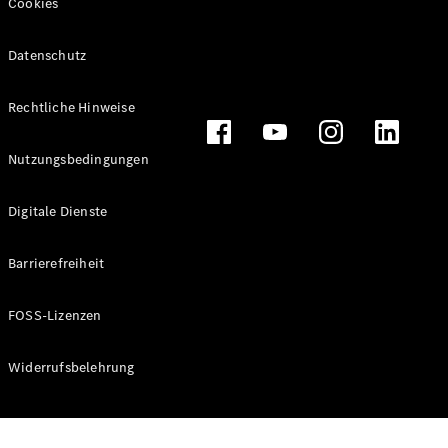
Cookies
Datenschutz
Alle
Rechtliche Hinweise
Cabriolets
CLE
Nutzungsbedingungen
Cabriolet
Mercedes-
AMG SL
Digitale Dienste
Roadster
Mercedes-
Barrierefreiheit
Maybach SL
Monogram
Series
FOSS-Lizenzen
Konfigurator
Widerrufsbelehrung
Online
Store
Grand Limousine