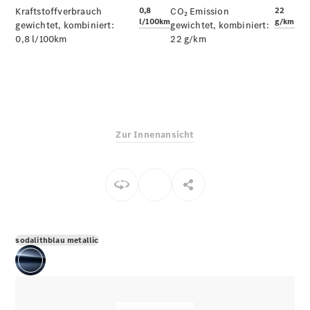
E-Klasse
Kraftstoffverbrauch
0,8
CO₂ Emission
22
l/100km
g/km
Limousine
gewichtet, kombiniert:
gewichtet, kombiniert:
S-Klasse
0,8 l/100km
22 g/km
S-Klasse
Limousine
lang
Mercedes-
Maybach S-
Klasse
Zur Innenansicht
Konfigurator
Online
Store
SUV & Geländewagen
sodalithblau metallic