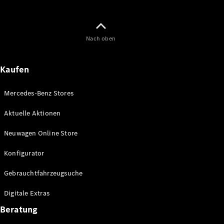
Maybach
Neu
GLS
G-
Elektrisch
Nach oben
Klasse
G-Klasse
Kaufen
Konfigurator
Online
Mercedes-Benz Stores
Store
T-Modelle / Kombis
Aktuelle Aktionen
Neuwagen Online Store
Konfigurator
Gebrauchtfahrzeugsuche
Digitale Extras
Beratung
Alle T-