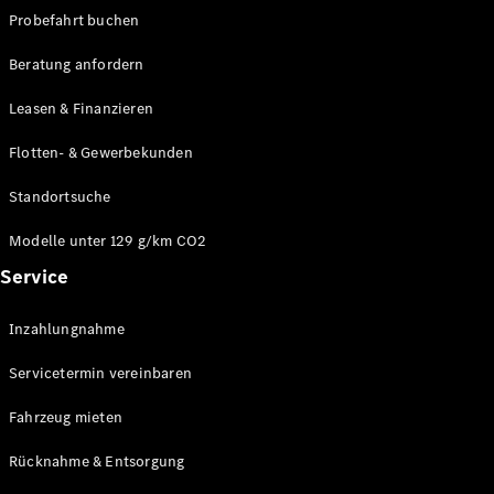
Modelle
Probefahrt buchen
CLA
Shooting
Elektrisch
Beratung anfordern
Brake
CLA
Leasen & Finanzieren
Shooting
Brake
Flotten- & Gewerbekunden
C-Klasse T-
Modell
Standortsuche
C-Klasse T-
Modell All-
Modelle unter 129 g/km CO2
Terrain
Service
E-Klasse T-
Modell
E-Klasse T-
Inzahlungnahme
Modell All-
Servicetermin vereinbaren
Terrain
Fahrzeug mieten
Konfigurator
Online
Rücknahme & Entsorgung
Store