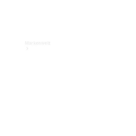
Markenwelt
Über
Mercedes-
Benz