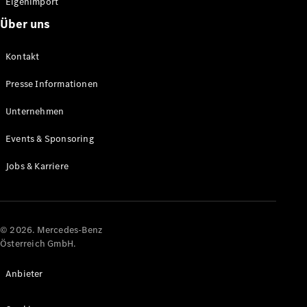
Eigenimport
Über uns
Alle Coupés
CLE Coupé
Kontakt
Mercedes-
AMG GT
Presse Informationen
Coupé
Mercedes-
Unternehmen
AMG GT
Elektrisch
4-Türer
Events & Sponsoring
Coupé
Jobs & Karriere
Konfigurator
Online
Store
© 2026. Mercedes-Benz
Cabriolets & Roadster
Österreich GmbH.
Anbieter