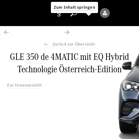
Zum Inhalt springen
Zurück zur Übersicht
GLE 350 de 4MATIC mit EQ Hybrid
Anbieter/Datenschutz
Modelle
Technologie Österreich-Edition
Zur Innenansicht
Alle Modelle
Neue Modelle
Elektromodelle