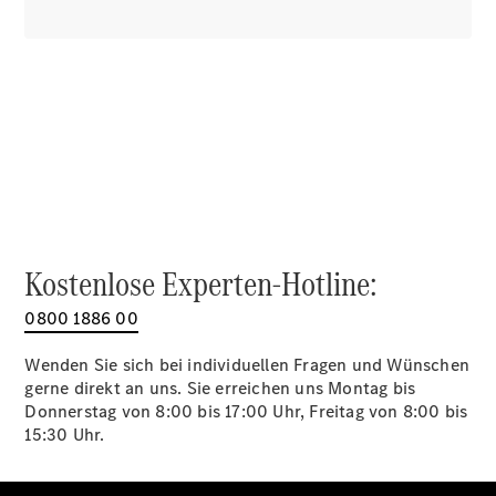
Alle SUVs
EQA
Elektrisch
EQE
Elektrisch
SUV
EQS
Elektrisch
SUV
Mercedes-
Maybach
Elektrisch
EQS SUV
GLA
GLA
Neu
Kostenlose Experten-Hotline:
GLA
Neu
Elektrisch
GLB
Elektrisch
0800 1886 00
GLB
GLC
Elektrisch
Wenden Sie sich bei individuellen Fragen und Wünschen
GLC
gerne direkt an uns. Sie erreichen uns Montag bis
GLC Coupé
Donnerstag von 8:00 bis 17:00 Uhr, Freitag von 8:00 bis
GLE
15:30 Uhr.
GLE Coupé
GLS
Mercedes-