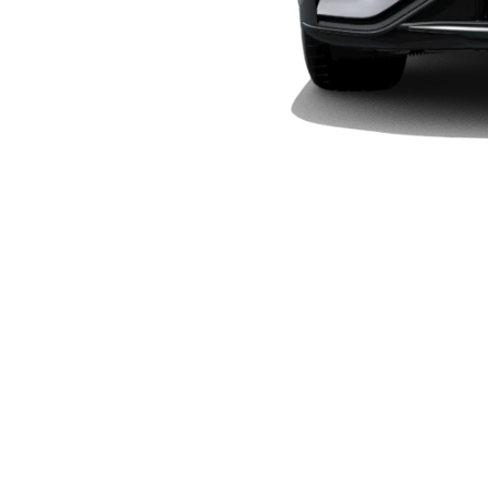
Plug-in-Hybrid Modelle
Limousinen
Alle
Limousinen
CLA
Elektrisch
CLA
C-Klasse
Limousine
C-Klasse
Elektrisch
Limousine
EQE
Elektrisch
Limousine
EQS
Elektrisch
Limousine