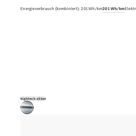
Energieverbrauch (kombiniert):
201 Wh/km
201 Wh/km
Elekt
hightech silber