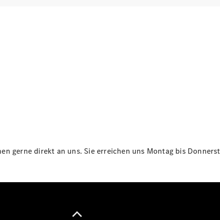
Maybach
Neu
GLS
G-
Elektrisch
Klasse
G-Klasse
Konfigurator
Online
Store
T-Modelle / Kombis
n gerne direkt an uns. Sie erreichen uns Montag bis Donnersta
Alle T-