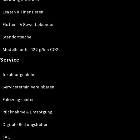
Modelle
CLA
Leasen & Finanzieren
Shooting
Elektrisch
Brake
Flotten- & Gewerbekunden
CLA
Shooting
Standortsuche
Brake
C-Klasse T-
Modelle unter 129 g/km CO2
Modell
Service
C-Klasse T-
Modell All-
Terrain
Inzahlungnahme
E-Klasse T-
Modell
Servicetermin vereinbaren
E-Klasse T-
Modell All-
Fahrzeug mieten
Terrain
Rücknahme & Entsorgung
Konfigurator
Digitale Rettungshelfer
Online
Store
FAQ