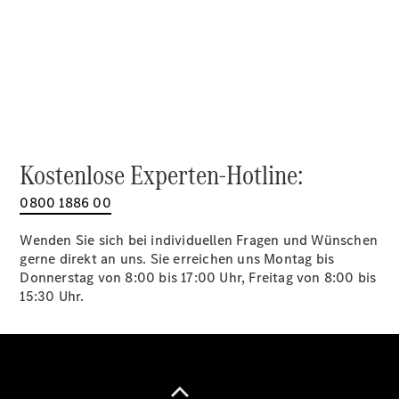
Alle SUVs
EQA
Elektrisch
EQE
Elektrisch
SUV
EQS
Elektrisch
SUV
Mercedes-
Maybach
Elektrisch
Kostenlose Experten-Hotline:
EQS SUV
GLA
0800 1886 00
GLA
Neu
GLA
Neu
Elektrisch
Wenden Sie sich bei individuellen Fragen und Wünschen
GLB
Elektrisch
gerne direkt an uns. Sie erreichen uns Montag bis
GLB
Donnerstag von 8:00 bis 17:00 Uhr, Freitag von 8:00 bis
GLC
Elektrisch
15:30 Uhr.
GLC
GLC Coupé
GLE
GLE Coupé
GLS
Mercedes-