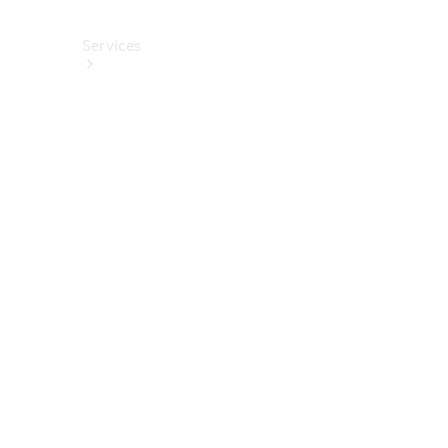
Services
Alle
Services
Service
buchen
Aktionen
Frühjahrscheck