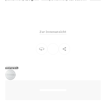
E-Klasse
Limousine
S-Klasse
S-Klasse
Limousine
lang
Zur Innenansicht
Mercedes-
Maybach S-
Klasse
Konfigurator
Online
Store
polarweiß
SUV & Geländewagen