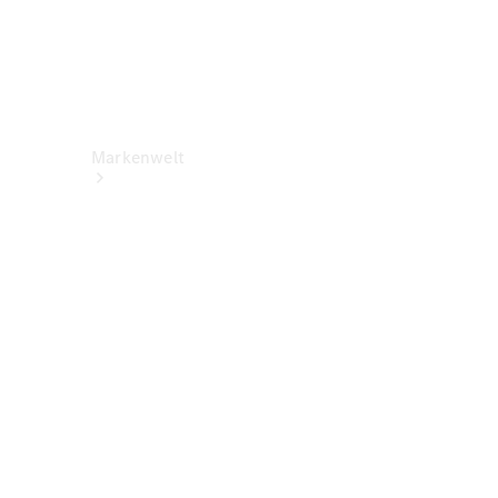
Markenwelt
Über
Mercedes-
Benz