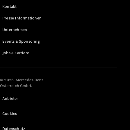
Kontakt
Alle Coupés
Presse Informationen
CLE Coupé
Mercedes-
Unternehmen
AMG GT
Coupé
Events & Sponsoring
Mercedes-
AMG GT
Jobs & Karriere
Elektrisch
4-Türer
Coupé
Konfigurator
© 2026. Mercedes-Benz
Online
Österreich GmbH.
Store
Cabriolets & Roadster
Anbieter
Cookies
Datenschutz