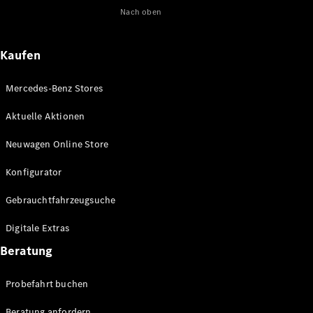
Nach oben
Maybach
Neu
GLS
G-
Elektrisch
Kaufen
Klasse
G-Klasse
Mercedes-Benz Stores
Konfigurator
Aktuelle Aktionen
Online
Store
Neuwagen Online Store
T-Modelle / Kombis
Konfigurator
Gebrauchtfahrzeugsuche
Digitale Extras
Beratung
Probefahrt buchen
Alle T-
Beratung anfordern