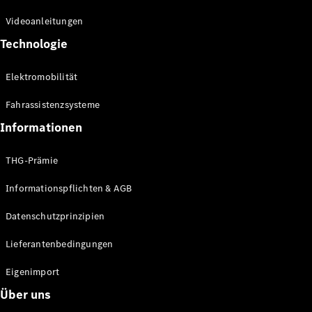
Kompaktwagen
Videoanleitungen
Technologie
Elektromobilität
Fahrassistenzsysteme
Alle
Kompaktlimousinen
Informationen
A-Klasse
Kompaktlimousine
THG-Prämie
B-Klasse
Informationspflichten & AGB
Konfigurator
Datenschutzprinzipien
Online
Store
Lieferantenbedingungen
Coupés
Eigenimport
Über uns