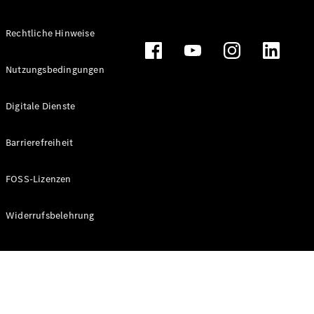
Rechtliche Hinweise
Alle
Nutzungsbedingungen
Cabriolets
CLE
Digitale Dienste
Cabriolet
Mercedes-
AMG SL
Barrierefreiheit
Roadster
Mercedes-
FOSS-Lizenzen
Maybach SL
Monogram
Series
Widerrufsbelehrung
Konfigurator
Online
Store
Grand Limousine