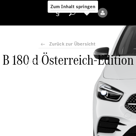
Zum Inhalt springen
Zurück zur Übersicht
B 180 d Österreich-Edition
Anbieter/Datenschutz
Modelle
Alle Modelle
Neue Modelle
Elektromodelle