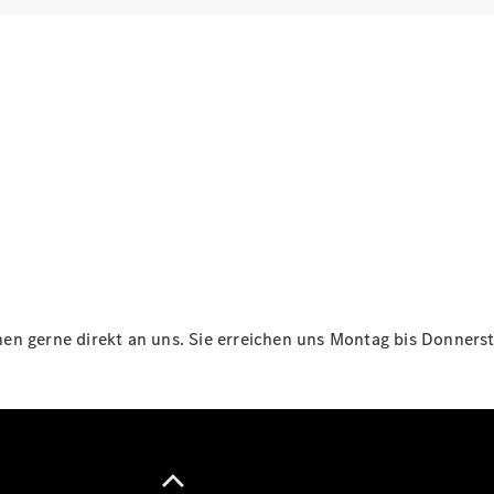
Maybach
Neu
GLS
G-
Elektrisch
Klasse
G-Klasse
Konfigurator
Online
Store
T-Modelle / Kombis
n gerne direkt an uns. Sie erreichen uns Montag bis Donnersta
Alle T-