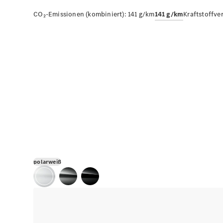
CO₂-Emissionen (kombiniert):
141 g/km
141 g/km
Kraftstoffve
polarweiß