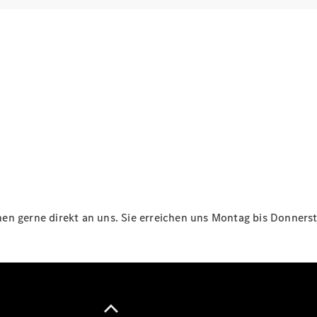
Maybach
Neu
GLS
G-
Elektrisch
Klasse
G-Klasse
Konfigurator
Online
Store
T-Modelle / Kombis
n gerne direkt an uns. Sie erreichen uns Montag bis Donnersta
Alle T-