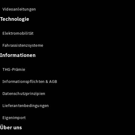
Kompaktwagen
Videoanleitungen
Technologie
Elektromobilität
Fahrassistenzsysteme
Alle
Kompaktlimousinen
Informationen
A-Klasse
Kompaktlimousine
THG-Prämie
B-Klasse
Informationspflichten & AGB
Konfigurator
Datenschutzprinzipien
Online
Store
Lieferantenbedingungen
Coupés
Eigenimport
Über uns