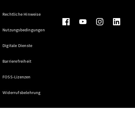
Rechtliche Hinweise
Alle
Nutzungsbedingungen
Cabriolets
CLE
Digitale Dienste
Cabriolet
Mercedes-
AMG SL
Barrierefreiheit
Roadster
Mercedes-
FOSS-Lizenzen
Maybach SL
Monogram
Series
Widerrufsbelehrung
Konfigurator
Online
Store
Grand Limousine