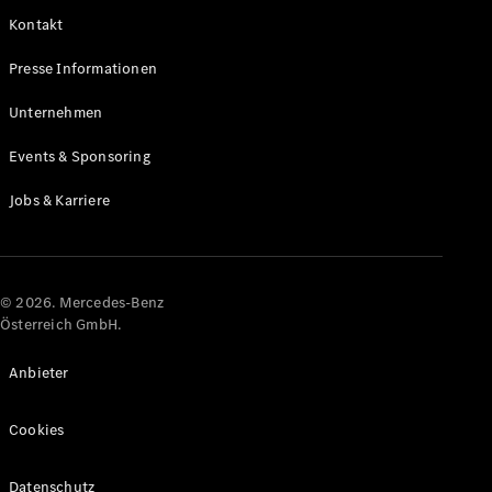
Kontakt
Alle Coupés
Presse Informationen
CLE Coupé
Mercedes-
Unternehmen
AMG GT
Coupé
Events & Sponsoring
Mercedes-
AMG GT
Jobs & Karriere
Elektrisch
4-Türer
Coupé
Konfigurator
© 2026. Mercedes-Benz
Online
Österreich GmbH.
Store
Cabriolets & Roadster
Anbieter
Cookies
Datenschutz