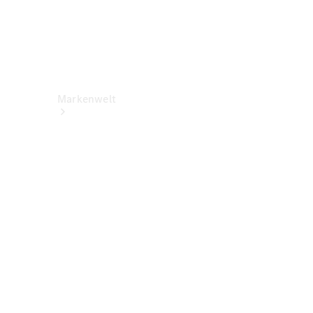
Markenwelt
Über
Mercedes-
Benz