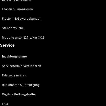
Modelle
CLA
Leasen & Finanzieren
Shooting
Elektrisch
Brake
Flotten- & Gewerbekunden
CLA
Shooting
Standortsuche
Brake
C-Klasse T-
Modelle unter 129 g/km CO2
Modell
Service
C-Klasse T-
Modell All-
Terrain
Inzahlungnahme
E-Klasse T-
Modell
Servicetermin vereinbaren
E-Klasse T-
Modell All-
Fahrzeug mieten
Terrain
Rücknahme & Entsorgung
Konfigurator
Digitale Rettungshelfer
Online
Store
FAQ