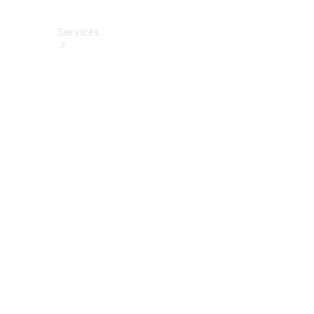
Services
Alle
Services
Service
buchen
Aktionen
Frühjahrscheck