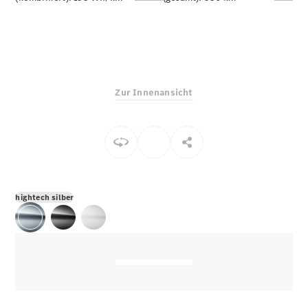
E-Klasse
Limousine
S-Klasse
S-Klasse
Limousine
lang
Zur Innenansicht
Mercedes-
Maybach S-
Klasse
Konfigurator
Online
Store
hightech silber
SUV & Geländewagen