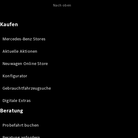
Nach oben
Maybach
Neu
GLS
G-
Elektrisch
Kaufen
Klasse
G-Klasse
Mercedes-Benz Stores
Konfigurator
Aktuelle Aktionen
Online
Store
Neuwagen Online Store
T-Modelle / Kombis
Konfigurator
Gebrauchtfahrzeugsuche
Digitale Extras
Beratung
Probefahrt buchen
Alle T-
Beratung anfordern