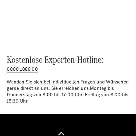
Alle SUVs
EQA
Elektrisch
EQE
Elektrisch
SUV
EQS
Elektrisch
SUV
Mercedes-
Maybach
Elektrisch
Kostenlose Experten-Hotline:
EQS SUV
GLA
0800 1886 00
GLA
Neu
GLA
Neu
Elektrisch
Wenden Sie sich bei individuellen Fragen und Wünschen
GLB
Elektrisch
gerne direkt an uns. Sie erreichen uns Montag bis
GLB
Donnerstag von 8:00 bis 17:00 Uhr, Freitag von 8:00 bis
GLC
Elektrisch
15:30 Uhr.
GLC
GLC Coupé
GLE
GLE Coupé
GLS
Mercedes-