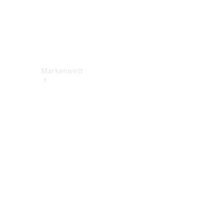
Markenwelt
Über
Mercedes-
Benz