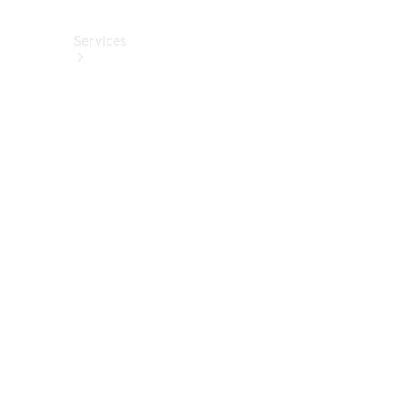
Services
Alle
Services
Service
buchen
Aktionen
Frühjahrscheck