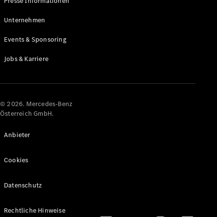
Presse Informationen
Maybach
Neu
GLS
Unternehmen
G-
Elektrisch
Events & Sponsoring
Klasse
G-Klasse
Jobs & Karriere
Konfigurator
Online
Store
© 2026. Mercedes-Benz
T-Modelle / Kombis
Österreich GmbH.
Anbieter
Cookies
Datenschutz
Alle T-
Rechtliche Hinweise