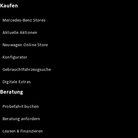
Plug-in-Hybrid Modelle
Kaufen
Limousinen
Mercedes-Benz Stores
Aktuelle Aktionen
Neuwagen Online Store
Konfigurator
Alle
Gebrauchtfahrzeugsuche
Limousinen
CLA
Elektrisch
Digitale Extras
CLA
C-Klasse
Beratung
Limousine
C-Klasse
Probefahrt buchen
Elektrisch
Limousine
EQE
Beratung anfordern
Elektrisch
Limousine
EQS
Leasen & Finanzieren
Elektrisch
Limousine