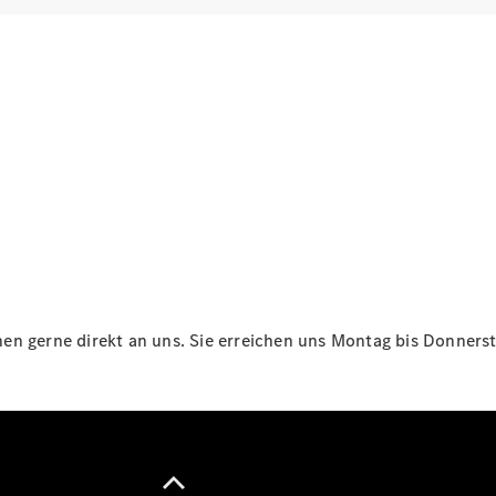
Maybach
Neu
GLS
G-
Elektrisch
Klasse
G-Klasse
Konfigurator
Online
Store
T-Modelle / Kombis
n gerne direkt an uns. Sie erreichen uns Montag bis Donnersta
Alle T-