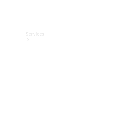
Services
Alle
Services
Service
buchen
Aktionen