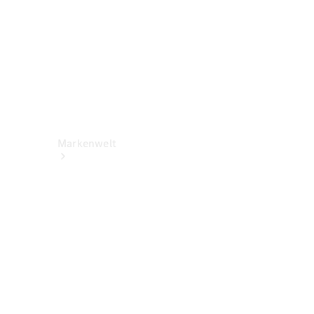
Markenwelt
Über
Mercedes-
Benz