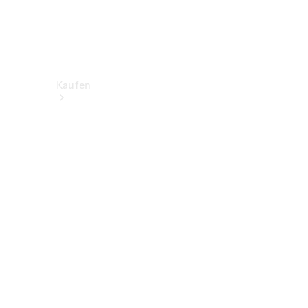
Kaufen
Neuwagen
finden
Gebrauchtwagen
finden
Angebote
Finanzierungsprodukte
& Versicherung