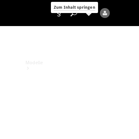
Zum Inhalt springen
Anbieter/Datenschutz
Modelle
Alle Modelle
Neue Modelle
Elektromodelle