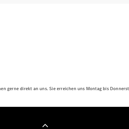
Maybach
Neu
GLS
G-
Elektrisch
Klasse
G-Klasse
Konfigurator
Online
Store
T-Modelle / Kombis
n gerne direkt an uns. Sie erreichen uns Montag bis Donnersta
Alle T-