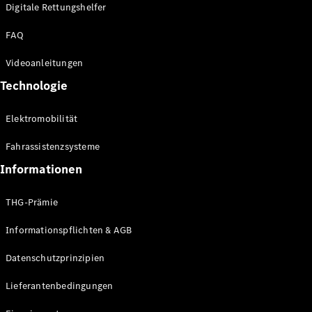
Kompaktwagen
Digitale Rettungshelfer
FAQ
Videoanleitungen
Technologie
Alle
Elektromobilität
Kompaktlimousinen
A-Klasse
Fahrassistenzsysteme
Kompaktlimousine
B-Klasse
Informationen
THG-Prämie
Konfigurator
Online
Informationspflichten & AGB
Store
Coupés
Datenschutzprinzipien
Lieferantenbedingungen