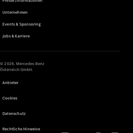
Presse Informationen
Maybach
Neu
GLS
Unternehmen
G-
Elektrisch
Events & Sponsoring
Klasse
G-Klasse
Jobs & Karriere
Konfigurator
Online
Store
© 2026. Mercedes-Benz
T-Modelle / Kombis
Österreich GmbH.
Anbieter
Cookies
Datenschutz
Alle T-
Rechtliche Hinweise