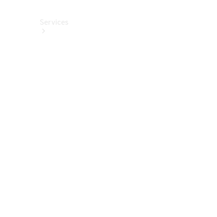
Services
Alle
Services
Service
buchen
Aktionen
Frühjahrscheck