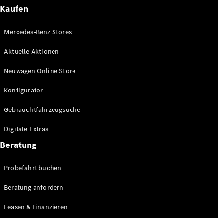
Plug-in-Hybrid Modelle
Kaufen
Limousinen
Mercedes-Benz Stores
Aktuelle Aktionen
Neuwagen Online Store
Konfigurator
Alle
Gebrauchtfahrzeugsuche
Limousinen
CLA
Elektrisch
Digitale Extras
CLA
C-Klasse
Beratung
Limousine
C-Klasse
Probefahrt buchen
Elektrisch
Limousine
EQE
Beratung anfordern
Elektrisch
Limousine
EQS
Leasen & Finanzieren
Elektrisch
Limousine