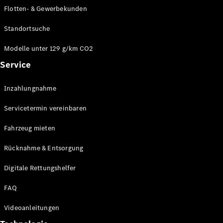
E-Klasse
Flotten- & Gewerbekunden
Limousine
S-Klasse
Standortsuche
S-Klasse
Limousine
Modelle unter 129 g/km CO2
lang
Service
Mercedes-
Maybach S-
Inzahlungnahme
Klasse
Servicetermin vereinbaren
Konfigurator
Online
Fahrzeug mieten
Store
Rücknahme & Entsorgung
SUV & Geländewagen
Digitale Rettungshelfer
FAQ
Videoanleitungen