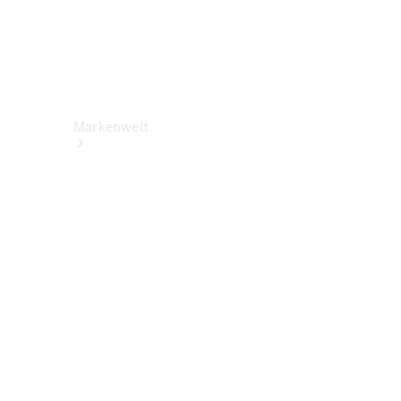
Markenwelt
Über
Mercedes-
Benz