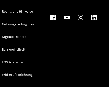
Rechtliche Hinweise
Alle
Nutzungsbedingungen
Cabriolets
CLE
Digitale Dienste
Cabriolet
Mercedes-
AMG SL
Barrierefreiheit
Roadster
Mercedes-
FOSS-Lizenzen
Maybach SL
Monogram
Series
Widerrufsbelehrung
Konfigurator
Online
Store
Grand Limousine