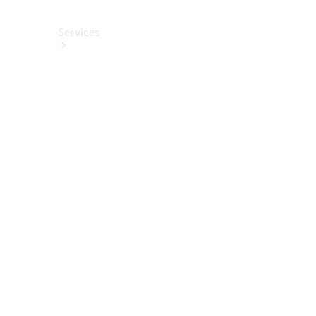
Services
Alle
Services
Service
buchen
Aktionen
Frühjahrscheck