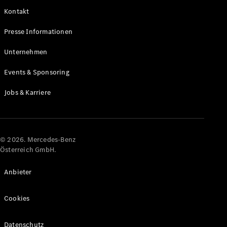
Kontakt
Alle Coupés
Presse Informationen
CLE Coupé
Mercedes-
Unternehmen
AMG GT
Coupé
Events & Sponsoring
Mercedes-
AMG GT
Jobs & Karriere
Elektrisch
4-Türer
Coupé
Konfigurator
© 2026. Mercedes-Benz
Online
Österreich GmbH.
Store
Cabriolets & Roadster
Anbieter
Cookies
Datenschutz