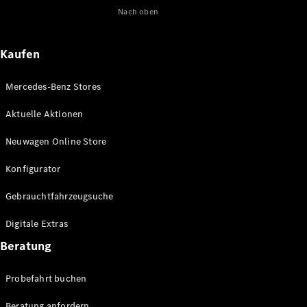
Nach oben
Maybach
Neu
GLS
G-
Elektrisch
Kaufen
Klasse
G-Klasse
Mercedes-Benz Stores
Konfigurator
Aktuelle Aktionen
Online
Store
Neuwagen Online Store
T-Modelle / Kombis
Konfigurator
Gebrauchtfahrzeugsuche
Digitale Extras
Beratung
Probefahrt buchen
Alle T-
Beratung anfordern