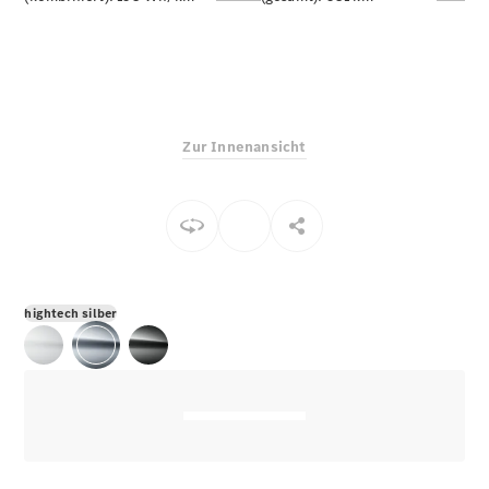
E-Klasse
Limousine
S-Klasse
S-Klasse
Limousine
lang
Zur Innenansicht
Mercedes-
Maybach S-
Klasse
Konfigurator
Online
Store
hightech silber
SUV & Geländewagen