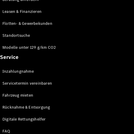
Modelle
CLA
Leasen & Finanzieren
Shooting
Elektrisch
Brake
Flotten- & Gewerbekunden
CLA
Shooting
Standortsuche
Brake
C-Klasse T-
Modelle unter 129 g/km CO2
Modell
Service
C-Klasse T-
Modell All-
Terrain
Inzahlungnahme
E-Klasse T-
Modell
Servicetermin vereinbaren
E-Klasse T-
Modell All-
Fahrzeug mieten
Terrain
Rücknahme & Entsorgung
Konfigurator
Digitale Rettungshelfer
Online
Store
FAQ