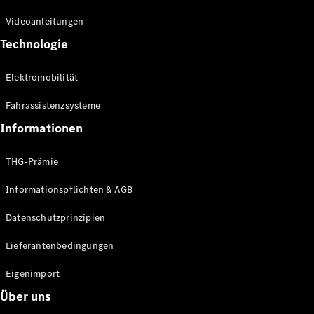
Kompaktwagen
Videoanleitungen
Technologie
Elektromobilität
Fahrassistenzsysteme
Alle
Kompaktlimousinen
Informationen
A-Klasse
Kompaktlimousine
THG-Prämie
B-Klasse
Informationspflichten & AGB
Konfigurator
Datenschutzprinzipien
Online
Store
Lieferantenbedingungen
Coupés
Eigenimport
Über uns