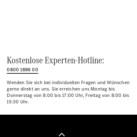
Alle SUVs
EQA
Elektrisch
EQE
Elektrisch
SUV
EQS
Elektrisch
SUV
Mercedes-
Maybach
Elektrisch
Kostenlose Experten-Hotline:
EQS SUV
GLA
0800 1886 00
GLA
Neu
GLA
Neu
Elektrisch
Wenden Sie sich bei individuellen Fragen und Wünschen
GLB
Elektrisch
gerne direkt an uns. Sie erreichen uns Montag bis
GLB
Donnerstag von 8:00 bis 17:00 Uhr, Freitag von 8:00 bis
GLC
Elektrisch
15:30 Uhr.
GLC
GLC Coupé
GLE
GLE Coupé
GLS
Mercedes-