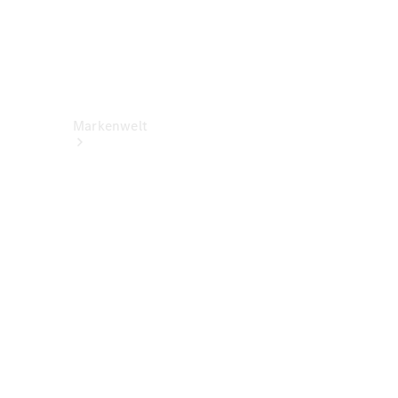
Markenwelt
Über
Mercedes-
Benz