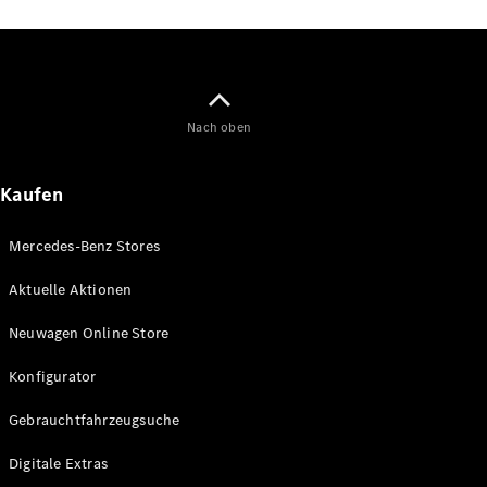
Maybach
Neu
GLS
G-
Elektrisch
Klasse
G-Klasse
Nach oben
Konfigurator
Kaufen
Online
Store
T-Modelle / Kombis
Mercedes-Benz Stores
Aktuelle Aktionen
Neuwagen Online Store
Konfigurator
Gebrauchtfahrzeugsuche
Digitale Extras
Alle T-