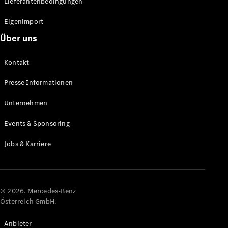
Lieferantenbedingungen
Eigenimport
Alle Coupés
CLE Coupé
Über uns
Mercedes-
AMG GT
Kontakt
Coupé
Mercedes-
Presse Informationen
AMG GT
Elektrisch
4-Türer
Unternehmen
Coupé
Events & Sponsoring
Konfigurator
Jobs & Karriere
Online
Store
Cabriolets & Roadster
© 2026. Mercedes-Benz
Österreich GmbH.
Anbieter