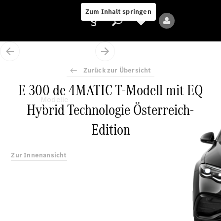
Zum Inhalt springen
Zurück zur Übersicht
E 300 de 4MATIC T-Modell mit EQ
Anbieter/Datenschutz
Modelle
Hybrid Technologie Österreich-
Edition
Zur Innenansicht
Alle Modelle
Neue Modelle
Elektromodelle