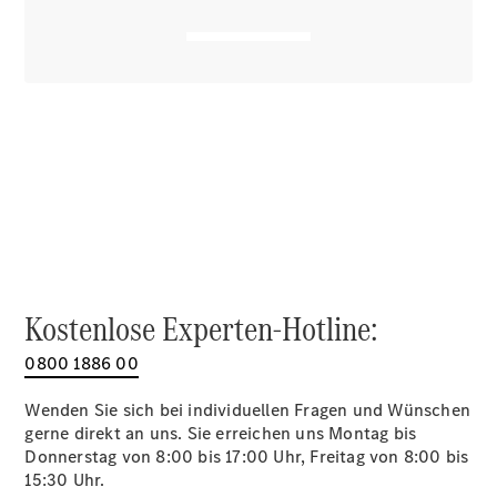
Alle SUVs
EQA
Elektrisch
EQE
Elektrisch
SUV
EQS
Elektrisch
SUV
Mercedes-
Maybach
Elektrisch
EQS SUV
GLA
GLA
Neu
GLA
Neu
Elektrisch
GLB
Elektrisch
Kostenlose Experten-Hotline:
GLB
GLC
Elektrisch
0800 1886 00
GLC
GLC Coupé
Wenden Sie sich bei individuellen Fragen und Wünschen
GLE
gerne direkt an uns. Sie erreichen uns Montag bis
GLE Coupé
Donnerstag von 8:00 bis 17:00 Uhr, Freitag von 8:00 bis
GLS
15:30 Uhr.
Mercedes-