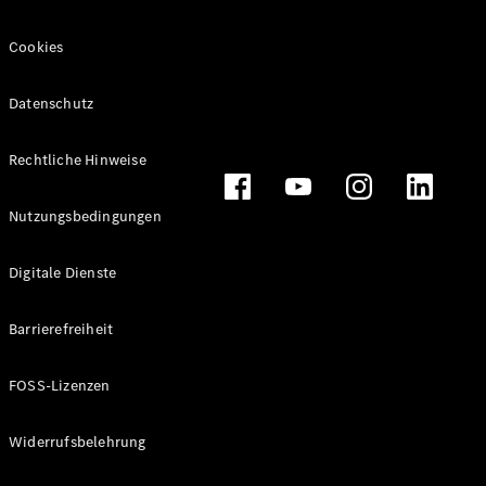
Cookies
Datenschutz
Alle
Cabriolets
CLE
Rechtliche Hinweise
Cabriolet
Mercedes-
Nutzungsbedingungen
AMG SL
Roadster
Mercedes-
Digitale Dienste
Maybach SL
Monogram
Barrierefreiheit
Series
FOSS-Lizenzen
Konfigurator
Online
Store
Widerrufsbelehrung
Grand Limousine