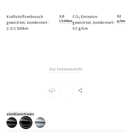
E-Klasse
Limousine
S-Klasse
Kraftstoffverbrauch
2,0
CO₂ Emission
52
l/100km
g/km
S-Klasse
gewichtet, kombiniert:
gewichtet, kombiniert:
2,0 l/100km
Limousine
52 g/km
lang
Mercedes-
Maybach S-
Klasse
Konfigurator
Zur Innenansicht
Online
Store
SUV & Geländewagen
obsidianschwarz