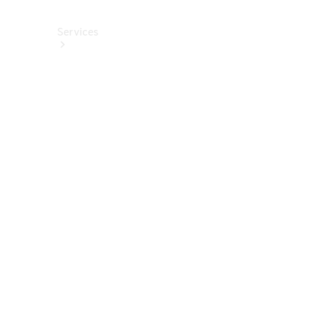
Services
Alle
Services
Service
buchen
Aktionen
Frühjahrscheck