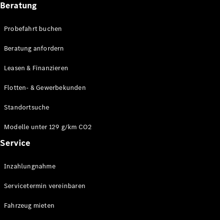
Modelle
Beratung
CLA
Shooting
Elektrisch
Probefahrt buchen
Brake
CLA
Beratung anfordern
Shooting
Brake
Leasen & Finanzieren
C-Klasse T-
Modell
Flotten- & Gewerbekunden
C-Klasse T-
Modell All-
Standortsuche
Terrain
E-Klasse T-
Modelle unter 129 g/km CO2
Modell
Service
E-Klasse T-
Modell All-
Inzahlungnahme
Terrain
Servicetermin vereinbaren
Konfigurator
Online
Fahrzeug mieten
Store