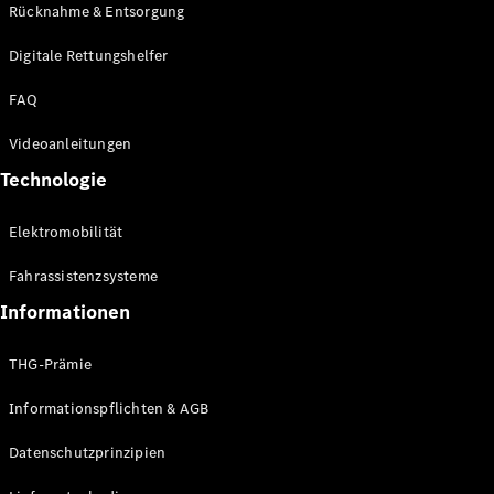
Kompaktwagen
Rücknahme & Entsorgung
Digitale Rettungshelfer
FAQ
Videoanleitungen
Alle
Technologie
Kompaktlimousinen
A-Klasse
Elektromobilität
Kompaktlimousine
B-Klasse
Fahrassistenzsysteme
Informationen
Konfigurator
Online
THG-Prämie
Store
Coupés
Informationspflichten & AGB
Datenschutzprinzipien