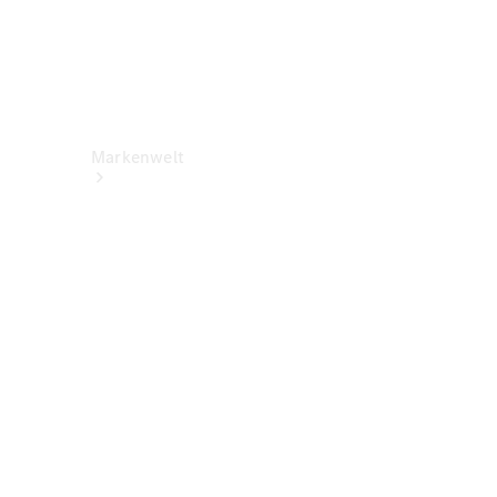
Markenwelt
Über
Mercedes-
Benz