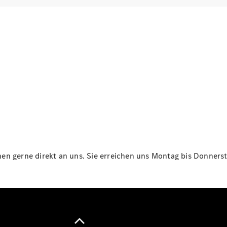
Maybach
Neu
GLS
G-
Elektrisch
Klasse
G-Klasse
Konfigurator
Online
Store
T-Modelle / Kombis
n gerne direkt an uns. Sie erreichen uns Montag bis Donnersta
Alle T-