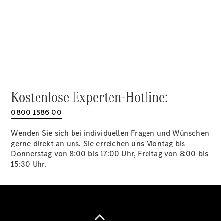
Alle SUVs
EQA
Elektrisch
EQE
Elektrisch
SUV
EQS
Elektrisch
SUV
Mercedes-
Maybach
Elektrisch
Kostenlose Experten-Hotline:
EQS SUV
GLA
0800 1886 00
GLA
Neu
GLA
Neu
Elektrisch
Wenden Sie sich bei individuellen Fragen und Wünschen
GLB
Elektrisch
gerne direkt an uns. Sie erreichen uns Montag bis
GLB
Donnerstag von 8:00 bis 17:00 Uhr, Freitag von 8:00 bis
GLC
Elektrisch
15:30 Uhr.
GLC
GLC Coupé
GLE
GLE Coupé
GLS
Mercedes-