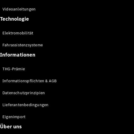
Kompaktwagen
Videoanleitungen
Technologie
Elektromobilität
Fahrassistenzsysteme
Alle
Kompaktlimousinen
Informationen
A-Klasse
Kompaktlimousine
THG-Prämie
B-Klasse
Informationspflichten & AGB
Konfigurator
Datenschutzprinzipien
Online
Store
Lieferantenbedingungen
Coupés
Eigenimport
Über uns