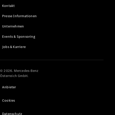
Kontakt
Alle Coupés
Presse Informationen
CLE Coupé
Mercedes-
Unternehmen
AMG GT
Coupé
Events & Sponsoring
Mercedes-
AMG GT
Jobs & Karriere
Elektrisch
4-Türer
Coupé
Konfigurator
© 2026. Mercedes-Benz
Online
Österreich GmbH.
Store
Cabriolets & Roadster
Anbieter
Cookies
Datenschutz