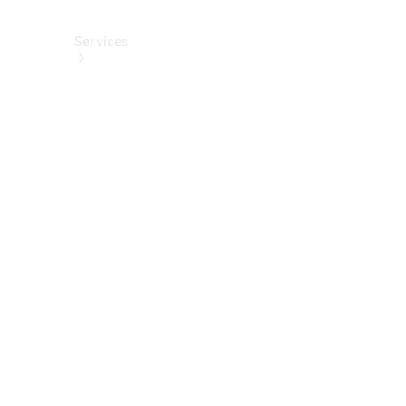
Services
Alle
Services
Service
buchen
Aktionen
Frühjahrscheck