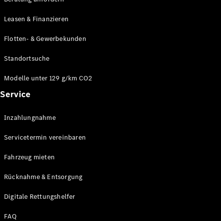
Modelle
CLA
Leasen & Finanzieren
Shooting
Elektrisch
Brake
Flotten- & Gewerbekunden
CLA
Shooting
Standortsuche
Brake
C-Klasse T-
Modelle unter 129 g/km CO2
Modell
Service
C-Klasse T-
Modell All-
Terrain
Inzahlungnahme
E-Klasse T-
Modell
Servicetermin vereinbaren
E-Klasse T-
Modell All-
Fahrzeug mieten
Terrain
Rücknahme & Entsorgung
Konfigurator
Digitale Rettungshelfer
Online
Store
FAQ