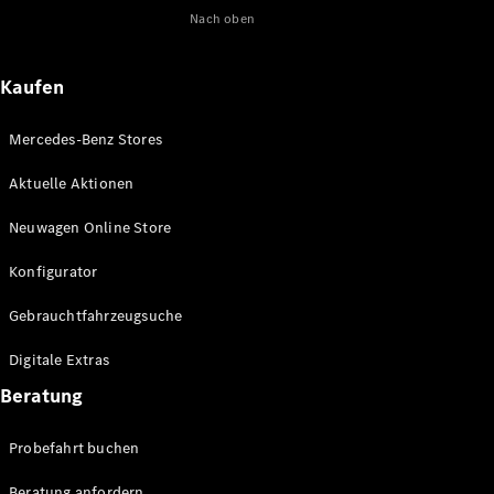
Nach oben
Maybach
Neu
GLS
G-
Elektrisch
Kaufen
Klasse
G-Klasse
Mercedes-Benz Stores
Konfigurator
Aktuelle Aktionen
Online
Store
Neuwagen Online Store
T-Modelle / Kombis
Konfigurator
Gebrauchtfahrzeugsuche
Digitale Extras
Beratung
Probefahrt buchen
Alle T-
Beratung anfordern