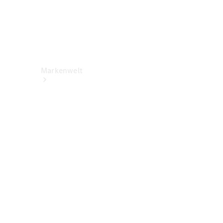
Markenwelt
Über
Mercedes-
Benz