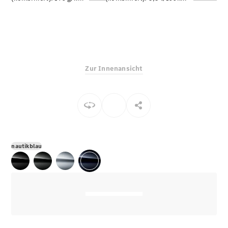
E-Klasse
Limousine
S-Klasse
S-Klasse
Limousine
lang
Zur Innenansicht
Mercedes-
Maybach S-
Klasse
Konfigurator
Online
Store
nautikblau
SUV & Geländewagen