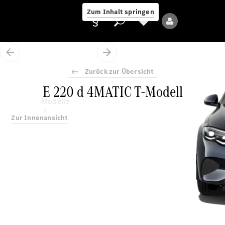
Zum Inhalt springen
Zurück zur Übersicht
E 220 d 4MATIC T-Modell
Anbieter/Datenschutz
Modelle
Zur Innenansicht
Alle Modelle
Neue Modelle
Elektromodelle