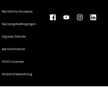
Rechtliche Hinweise
Alle
Nutzungsbedingungen
Cabriolets
CLE
Digitale Dienste
Cabriolet
Mercedes-
AMG SL
Barrierefreiheit
Roadster
Mercedes-
FOSS-Lizenzen
Maybach SL
Monogram
Series
Widerrufsbelehrung
Konfigurator
Online
Store
Grand Limousine