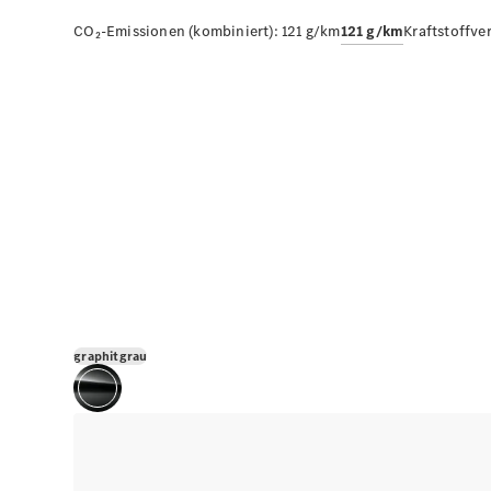
CO₂-Emissionen (kombiniert):
121 g/km
121 g/km
Kraftstoffve
graphitgrau