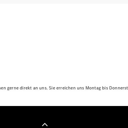
Maybach
Neu
GLS
G-
Elektrisch
Klasse
G-Klasse
Konfigurator
Online
Store
T-Modelle / Kombis
n gerne direkt an uns. Sie erreichen uns Montag bis Donnersta
Alle T-