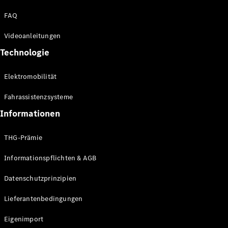
Kompaktwagen
FAQ
Videoanleitungen
Technologie
Elektromobilität
Alle
Kompaktlimousinen
Fahrassistenzsysteme
A-Klasse
Kompaktlimousine
Informationen
B-Klasse
THG-Prämie
Konfigurator
Informationspflichten & AGB
Online
Store
Datenschutzprinzipien
Coupés
Lieferantenbedingungen
Eigenimport