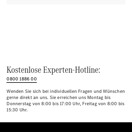
Alle SUVs
EQA
Elektrisch
EQE
Elektrisch
SUV
EQS
Elektrisch
SUV
Mercedes-
Maybach
Elektrisch
EQS SUV
GLA
Kostenlose Experten-Hotline:
GLA
Neu
GLA
Neu
Elektrisch
0800 1886 00
GLB
Elektrisch
GLB
Wenden Sie sich bei individuellen Fragen und Wünschen
GLC
Elektrisch
gerne direkt an uns. Sie erreichen uns Montag bis
GLC
Donnerstag von 8:00 bis 17:00 Uhr, Freitag von 8:00 bis
GLC Coupé
15:30 Uhr.
GLE
GLE Coupé
GLS
Mercedes-