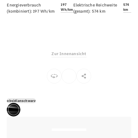
E-Klasse
Energieverbrauch
197
Elektrische Reichweite
574
Wh/km
km
Limousine
(kombiniert):
197 Wh/km
(gesamt):
574 km
S-Klasse
S-Klasse
Limousine
lang
Mercedes-
Maybach S-
Zur Innenansicht
Klasse
Konfigurator
Online
Store
SUV & Geländewagen
obsidianschwarz