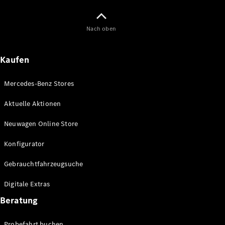
Maybach
Neu
GLS
Nach oben
G-
Elektrisch
Klasse
G-Klasse
Kaufen
Konfigurator
Mercedes-Benz Stores
Online
Store
Aktuelle Aktionen
T-Modelle / Kombis
Neuwagen Online Store
Konfigurator
Gebrauchtfahrzeugsuche
Digitale Extras
Beratung
Alle T-
Probefahrt buchen