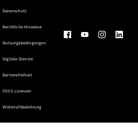
Datenschutz
Rechtliche Hinweise
Alle
Cabriolets
CLE
Nutzungsbedingungen
Cabriolet
Mercedes-
Digitale Dienste
AMG SL
Roadster
Barrierefreiheit
Mercedes-
Maybach SL
Monogram
FOSS-Lizenzen
Series
Widerrufsbelehrung
Konfigurator
Online
Store
Grand Limousine