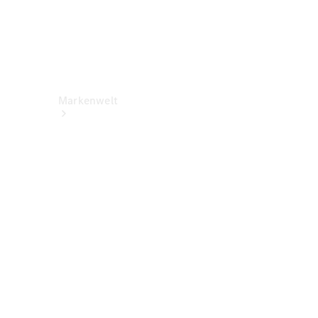
Markenwelt
Über
Mercedes-
Benz