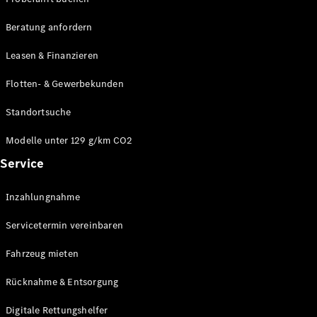
Modelle
CLA
Beratung anfordern
Shooting
Elektrisch
Brake
Leasen & Finanzieren
CLA
Shooting
Flotten- & Gewerbekunden
Brake
C-Klasse T-
Standortsuche
Modell
C-Klasse T-
Modelle unter 129 g/km CO2
Modell All-
Service
Terrain
E-Klasse T-
Modell
Inzahlungnahme
E-Klasse T-
Modell All-
Servicetermin vereinbaren
Terrain
Fahrzeug mieten
Konfigurator
Rücknahme & Entsorgung
Online
Store
Digitale Rettungshelfer