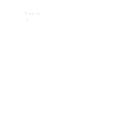
Services
Alle
Services
Service
buchen
Aktionen
Frühjahrscheck