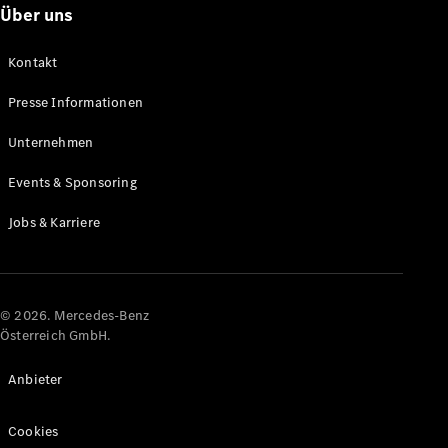
Über uns
Alle Coupés
Kontakt
CLE Coupé
Mercedes-
Presse Informationen
AMG GT
Coupé
Unternehmen
Mercedes-
AMG GT
Events & Sponsoring
Elektrisch
4-Türer
Coupé
Jobs & Karriere
Konfigurator
Online
Store
© 2026. Mercedes-Benz
Österreich GmbH.
Cabriolets & Roadster
Anbieter
Cookies