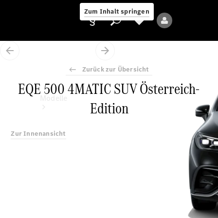
Zum Inhalt springen
Zurück zur Übersicht
EQE 500 4MATIC SUV Österreich-
Anbieter/Datenschutz
Modelle
Edition
Zur Innenansicht
Alle Modelle
Neue Modelle
Elektromodelle