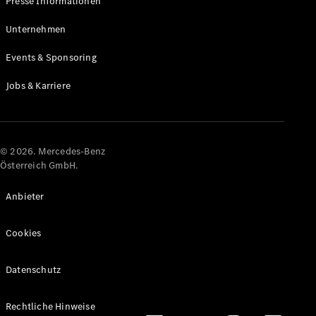
Presse Informationen
Maybach
Neu
GLS
Unternehmen
G-
Elektrisch
Events & Sponsoring
Klasse
G-Klasse
Jobs & Karriere
Konfigurator
Online
Store
© 2026. Mercedes-Benz
T-Modelle / Kombis
Österreich GmbH.
Anbieter
Cookies
Datenschutz
Alle T-
Rechtliche Hinweise