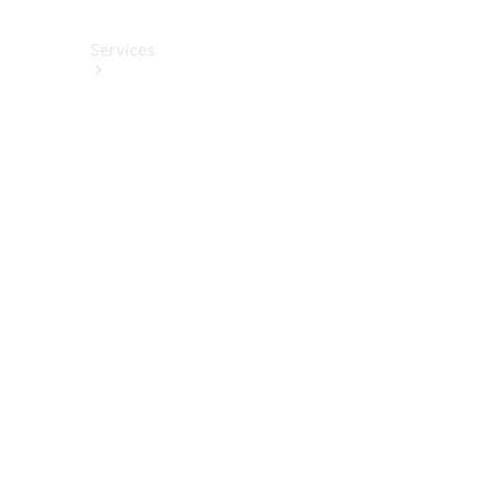
Services
Alle
Services
Service
buchen
Aktionen
Frühjahrscheck