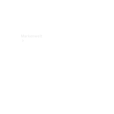
Markenwelt
Über
Mercedes-
Benz