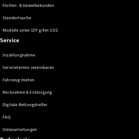
E-Klasse
Flotten- & Gewerbekunden
Limousine
S-Klasse
Standortsuche
S-Klasse
Limousine
Modelle unter 129 g/km CO2
lang
Service
Mercedes-
Maybach S-
Inzahlungnahme
Klasse
Servicetermin vereinbaren
Konfigurator
Online
Fahrzeug mieten
Store
Rücknahme & Entsorgung
SUV & Geländewagen
Digitale Rettungshelfer
FAQ
Videoanleitungen