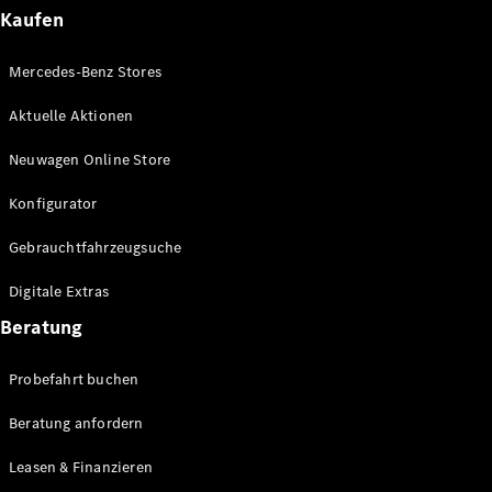
Plug-in-Hybrid Modelle
Kaufen
Limousinen
Mercedes-Benz Stores
Aktuelle Aktionen
Neuwagen Online Store
Konfigurator
Alle
Gebrauchtfahrzeugsuche
Limousinen
CLA
Elektrisch
Digitale Extras
CLA
C-Klasse
Beratung
Limousine
C-Klasse
Probefahrt buchen
Elektrisch
Limousine
EQE
Beratung anfordern
Elektrisch
Limousine
EQS
Leasen & Finanzieren
Elektrisch
Limousine