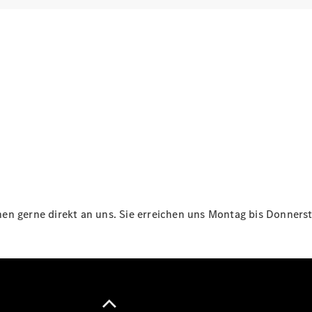
Maybach
Neu
GLS
G-
Elektrisch
Klasse
G-Klasse
Konfigurator
Online
Store
T-Modelle / Kombis
n gerne direkt an uns. Sie erreichen uns Montag bis Donnersta
Alle T-