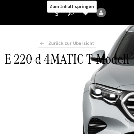
Zum Inhalt springen
Zurück zur Übersicht
E 220 d 4MATIC T-Modell
Anbieter/Datenschutz
Modelle
Alle Modelle
Neue Modelle
Elektromodelle