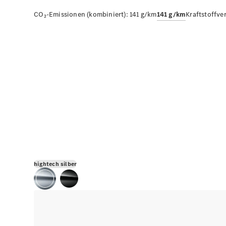
CO₂-Emissionen (kombiniert):
141 g/km
141 g/km
Kraftstoffve
hightech silber