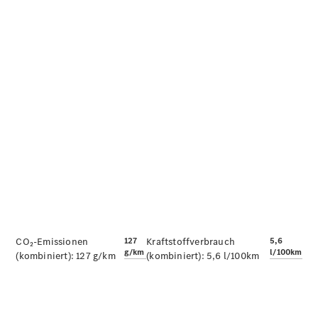
CO₂-Emissionen
127
Kraftstoffverbrauch
5,6
g/km
l/100km
(kombiniert):
127 g/km
(kombiniert):
5,6 l/100km