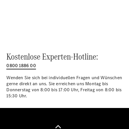
Alle SUVs
EQA
Elektrisch
EQE
Elektrisch
SUV
EQS
Elektrisch
SUV
Mercedes-
Maybach
Elektrisch
Kostenlose Experten-Hotline:
EQS SUV
GLA
0800 1886 00
GLA
Neu
GLA
Neu
Elektrisch
Wenden Sie sich bei individuellen Fragen und Wünschen
GLB
Elektrisch
gerne direkt an uns. Sie erreichen uns Montag bis
GLB
Donnerstag von 8:00 bis 17:00 Uhr, Freitag von 8:00 bis
GLC
Elektrisch
15:30 Uhr.
GLC
GLC Coupé
GLE
GLE Coupé
GLS
Mercedes-