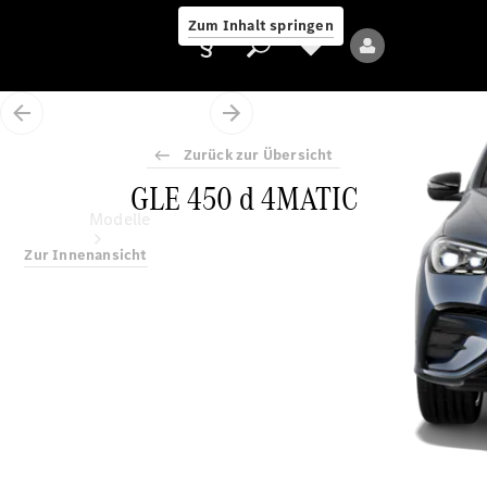
Zum Inhalt springen
Zurück zur Übersicht
GLE 450 d 4MATIC
Anbieter/Datenschutz
Modelle
Zur Innenansicht
Alle Modelle
Neue Modelle
Elektromodelle