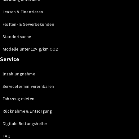
Modelle
CLA
Leasen & Finanzieren
Shooting
Elektrisch
Brake
Flotten- & Gewerbekunden
CLA
Shooting
Standortsuche
Brake
C-Klasse T-
Modelle unter 129 g/km CO2
Modell
Service
C-Klasse T-
Modell All-
Terrain
Inzahlungnahme
E-Klasse T-
Modell
Servicetermin vereinbaren
E-Klasse T-
Modell All-
Fahrzeug mieten
Terrain
Rücknahme & Entsorgung
Konfigurator
Digitale Rettungshelfer
Online
Store
FAQ