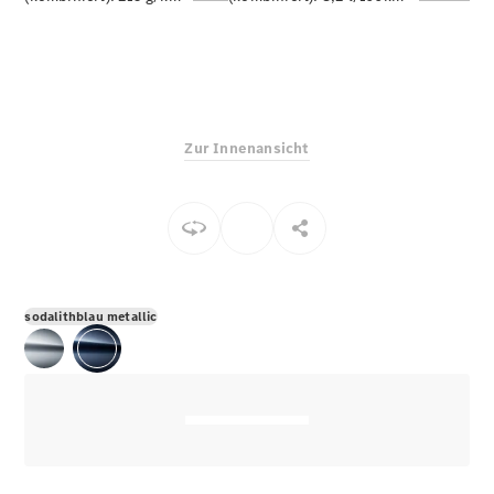
E-Klasse
Limousine
S-Klasse
S-Klasse
Limousine
lang
Zur Innenansicht
Mercedes-
Maybach S-
Klasse
Konfigurator
Online
Store
sodalithblau metallic
SUV & Geländewagen