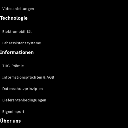
Kompaktwagen
Videoanleitungen
Technologie
Elektromobilität
Fahrassistenzsysteme
Alle
Kompaktlimousinen
Informationen
A-Klasse
Kompaktlimousine
THG-Prämie
B-Klasse
Informationspflichten & AGB
Konfigurator
Datenschutzprinzipien
Online
Store
Lieferantenbedingungen
Coupés
Eigenimport
Über uns