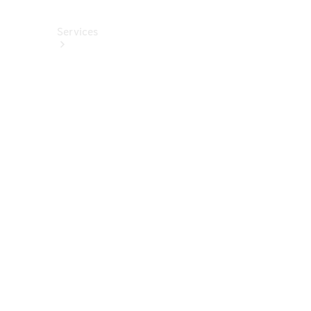
Services
Alle
Services
Service
buchen
Aktionen
Frühjahrscheck