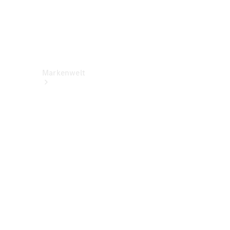
Markenwelt
Über
Mercedes-
Benz