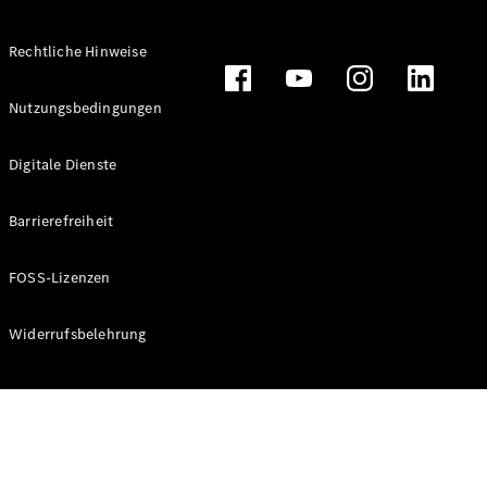
Rechtliche Hinweise
Alle
Nutzungsbedingungen
Cabriolets
CLE
Digitale Dienste
Cabriolet
Mercedes-
AMG SL
Barrierefreiheit
Roadster
Mercedes-
FOSS-Lizenzen
Maybach SL
Monogram
Series
Widerrufsbelehrung
Konfigurator
Online
Store
Grand Limousine