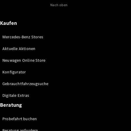
Nach oben
Maybach
Neu
GLS
G-
Elektrisch
Kaufen
Klasse
G-Klasse
Mercedes-Benz Stores
Konfigurator
Aktuelle Aktionen
Online
Store
Neuwagen Online Store
T-Modelle / Kombis
Konfigurator
Gebrauchtfahrzeugsuche
Digitale Extras
Beratung
Probefahrt buchen
Alle T-
Beratung anfordern