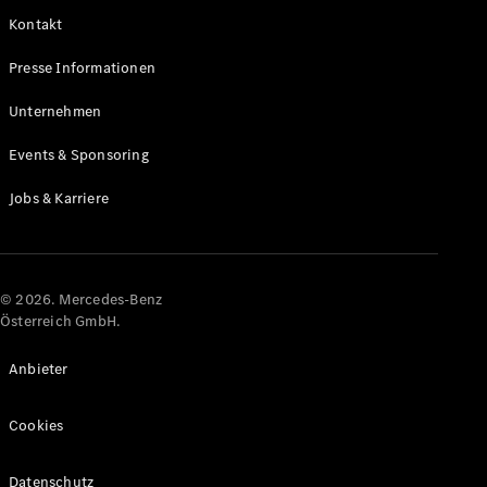
Kontakt
Alle Coupés
Presse Informationen
CLE Coupé
Mercedes-
Unternehmen
AMG GT
Coupé
Events & Sponsoring
Mercedes-
AMG GT
Jobs & Karriere
Elektrisch
4-Türer
Coupé
Konfigurator
© 2026. Mercedes-Benz
Online
Österreich GmbH.
Store
Cabriolets & Roadster
Anbieter
Cookies
Datenschutz