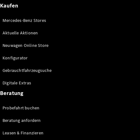
Plug-in-Hybrid Modelle
Kaufen
Limousinen
Mercedes-Benz Stores
Aktuelle Aktionen
Neuwagen Online Store
Konfigurator
Alle
Gebrauchtfahrzeugsuche
Limousinen
CLA
Elektrisch
Digitale Extras
CLA
C-Klasse
Beratung
Limousine
C-Klasse
Probefahrt buchen
Elektrisch
Limousine
EQE
Beratung anfordern
Elektrisch
Limousine
EQS
Leasen & Finanzieren
Elektrisch
Limousine