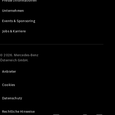
Presse Informationen
Maybach
Neu
GLS
Unternehmen
G-
Elektrisch
Events & Sponsoring
Klasse
G-Klasse
Jobs & Karriere
Konfigurator
Online
Store
© 2026. Mercedes-Benz
T-Modelle / Kombis
Österreich GmbH.
Anbieter
Cookies
Datenschutz
Alle T-
Rechtliche Hinweise