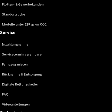
E-Klasse
Flotten- & Gewerbekunden
Limousine
S-Klasse
Standortsuche
S-Klasse
Limousine
Modelle unter 129 g/km CO2
lang
Service
Mercedes-
Maybach S-
Inzahlungnahme
Klasse
Servicetermin vereinbaren
Konfigurator
Online
Fahrzeug mieten
Store
Rücknahme & Entsorgung
SUV & Geländewagen
Digitale Rettungshelfer
FAQ
Videoanleitungen