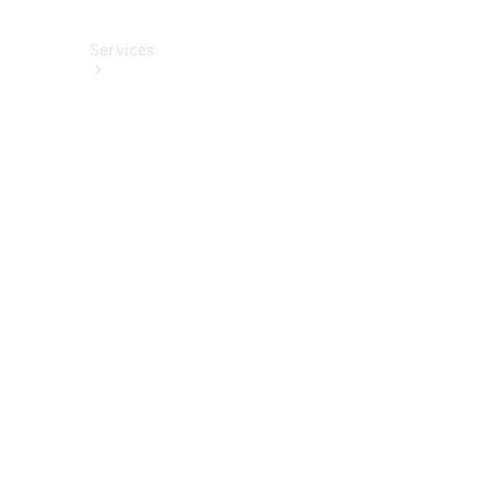
Services
Alle
Services
Service
buchen
Aktionen
Frühjahrscheck