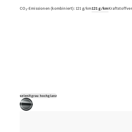
CO₂-Emissionen (kombiniert):
121 g/km
121 g/km
Kraftstoffve
selenitgrau hochglanz