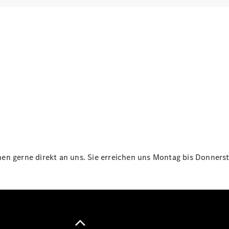
Maybach
Neu
GLS
G-
Elektrisch
Klasse
G-Klasse
Konfigurator
Online
Store
T-Modelle / Kombis
n gerne direkt an uns. Sie erreichen uns Montag bis Donnersta
Alle T-