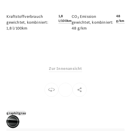
E-Klasse
Limousine
S-Klasse
Kraftstoffverbrauch
1,8
CO₂ Emission
48
l/100km
g/km
S-Klasse
gewichtet, kombiniert:
gewichtet, kombiniert:
1,8 l/100km
Limousine
48 g/km
lang
Mercedes-
Maybach S-
Klasse
Konfigurator
Zur Innenansicht
Online
Store
SUV & Geländewagen
graphitgrau