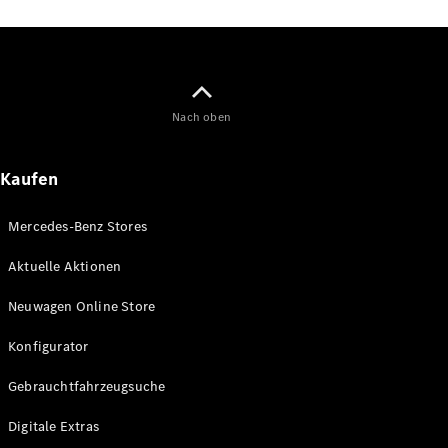
Maybach
Neu
GLS
G-
Elektrisch
Klasse
G-Klasse
Nach oben
Konfigurator
Kaufen
Online
Store
T-Modelle / Kombis
Mercedes-Benz Stores
Aktuelle Aktionen
Neuwagen Online Store
Konfigurator
Gebrauchtfahrzeugsuche
Digitale Extras
Alle T-