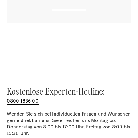
Alle SUVs
EQA
Elektrisch
EQE
Elektrisch
SUV
EQS
Elektrisch
SUV
Mercedes-
Maybach
Elektrisch
EQS SUV
GLA
GLA
Neu
GLA
Neu
Elektrisch
GLB
Elektrisch
Kostenlose Experten-Hotline:
GLB
GLC
Elektrisch
0800 1886 00
GLC
GLC Coupé
Wenden Sie sich bei individuellen Fragen und Wünschen
GLE
gerne direkt an uns. Sie erreichen uns Montag bis
GLE Coupé
Donnerstag von 8:00 bis 17:00 Uhr, Freitag von 8:00 bis
GLS
15:30 Uhr.
Mercedes-