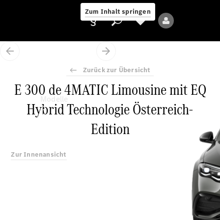
Zum Inhalt springen
Zurück zur Übersicht
E 300 de 4MATIC Limousine mit EQ
Anbieter/Datenschutz
Modelle
Hybrid Technologie Österreich-
Edition
Zur Innenansicht
Alle Modelle
Neue Modelle
Elektromodelle