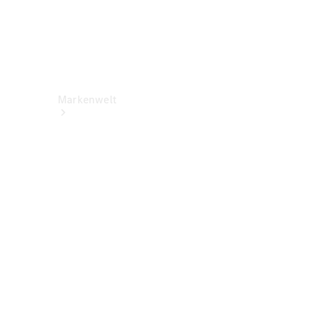
Markenwelt
Über
Mercedes-
Benz