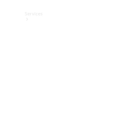
Services
Alle
Services
Service
buchen
Aktionen
Frühjahrscheck