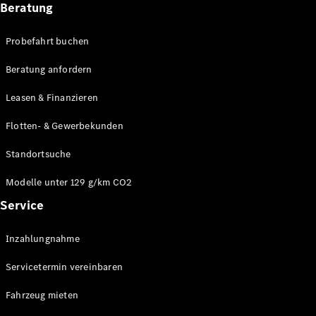
Modelle
Beratung
CLA
Shooting
Elektrisch
Probefahrt buchen
Brake
CLA
Beratung anfordern
Shooting
Brake
Leasen & Finanzieren
C-Klasse T-
Modell
Flotten- & Gewerbekunden
C-Klasse T-
Modell All-
Standortsuche
Terrain
E-Klasse T-
Modelle unter 129 g/km CO2
Modell
Service
E-Klasse T-
Modell All-
Inzahlungnahme
Terrain
Servicetermin vereinbaren
Konfigurator
Online
Fahrzeug mieten
Store