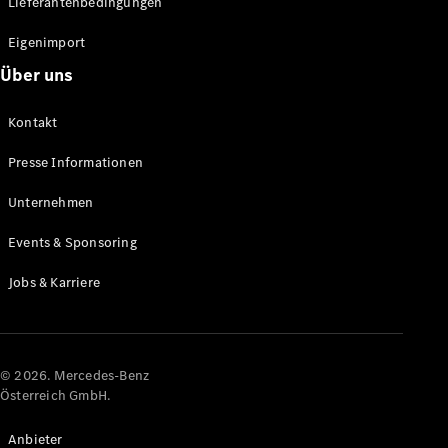
Lieferantenbedingungen
Eigenimport
Alle Coupés
CLE Coupé
Über uns
Mercedes-
AMG GT
Kontakt
Coupé
Mercedes-
Presse Informationen
AMG GT
Elektrisch
4-Türer
Unternehmen
Coupé
Events & Sponsoring
Konfigurator
Jobs & Karriere
Online
Store
Cabriolets & Roadster
© 2026. Mercedes-Benz
Österreich GmbH.
Anbieter