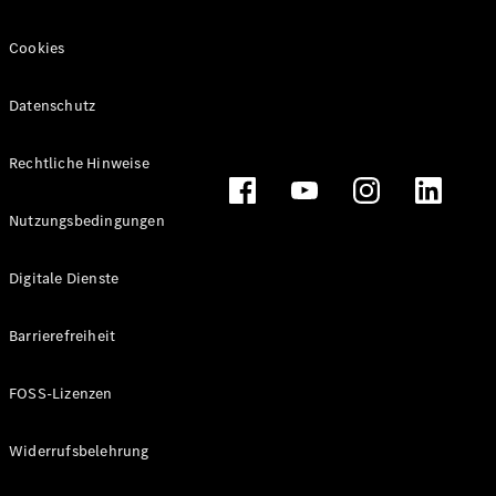
Cookies
Datenschutz
Alle
Cabriolets
CLE
Rechtliche Hinweise
Cabriolet
Mercedes-
Nutzungsbedingungen
AMG SL
Roadster
Mercedes-
Digitale Dienste
Maybach SL
Monogram
Barrierefreiheit
Series
FOSS-Lizenzen
Konfigurator
Online
Store
Widerrufsbelehrung
Grand Limousine