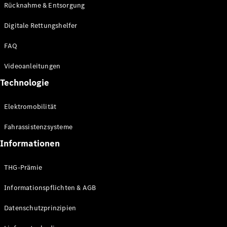
Kompaktwagen
Rücknahme & Entsorgung
Digitale Rettungshelfer
FAQ
Videoanleitungen
Alle
Technologie
Kompaktlimousinen
A-Klasse
Elektromobilität
Kompaktlimousine
B-Klasse
Fahrassistenzsysteme
Informationen
Konfigurator
Online
THG-Prämie
Store
Coupés
Informationspflichten & AGB
Datenschutzprinzipien