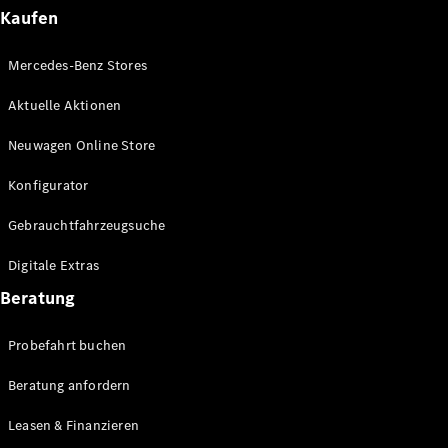
Plug-in-Hybrid Modelle
Kaufen
Limousinen
Mercedes-Benz Stores
Aktuelle Aktionen
Neuwagen Online Store
Konfigurator
Alle
Gebrauchtfahrzeugsuche
Limousinen
CLA
Elektrisch
Digitale Extras
CLA
C-Klasse
Beratung
Limousine
C-Klasse
Probefahrt buchen
Elektrisch
Limousine
EQE
Beratung anfordern
Elektrisch
Limousine
EQS
Leasen & Finanzieren
Elektrisch
Limousine