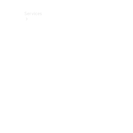
Services
Alle
Services
Service
buchen
Aktionen
Frühjahrscheck