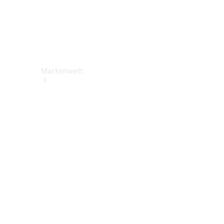
Markenwelt
Über
Mercedes-
Benz