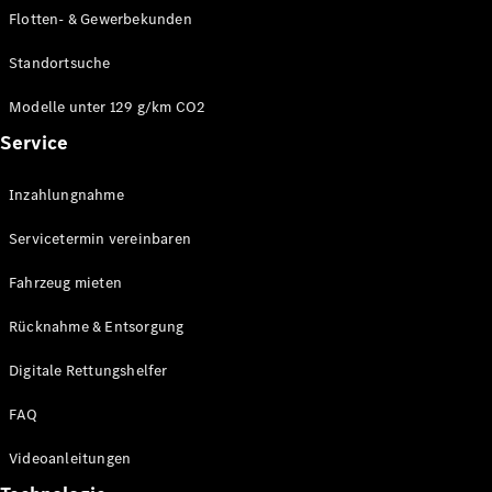
E-Klasse
Flotten- & Gewerbekunden
Limousine
S-Klasse
Standortsuche
S-Klasse
Limousine
Modelle unter 129 g/km CO2
lang
Service
Mercedes-
Maybach S-
Inzahlungnahme
Klasse
Servicetermin vereinbaren
Konfigurator
Online
Fahrzeug mieten
Store
Rücknahme & Entsorgung
SUV & Geländewagen
Digitale Rettungshelfer
FAQ
Videoanleitungen