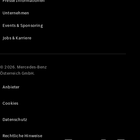
Presse Informationen
Maybach
Neu
GLS
Unternehmen
G-
Elektrisch
Events & Sponsoring
Klasse
G-Klasse
Jobs & Karriere
Konfigurator
Online
Store
© 2026. Mercedes-Benz
T-Modelle / Kombis
Österreich GmbH.
Anbieter
Cookies
Datenschutz
Alle T-
Rechtliche Hinweise