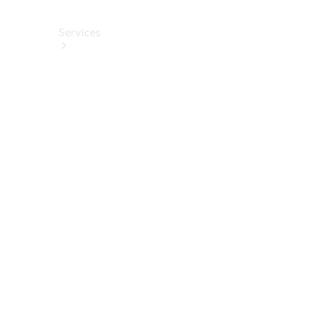
Services
Alle
Services
Service
buchen
Aktionen
Frühjahrscheck