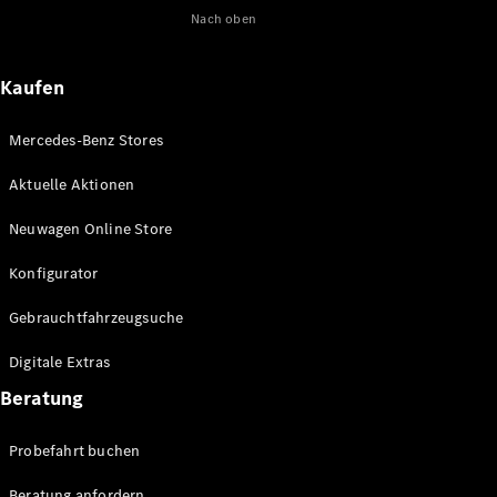
Nach oben
Maybach
Neu
GLS
G-
Elektrisch
Kaufen
Klasse
G-Klasse
Mercedes-Benz Stores
Konfigurator
Aktuelle Aktionen
Online
Store
Neuwagen Online Store
T-Modelle / Kombis
Konfigurator
Gebrauchtfahrzeugsuche
Digitale Extras
Beratung
Probefahrt buchen
Alle T-
Beratung anfordern