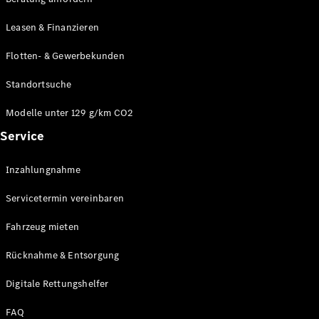
Modelle
CLA
Leasen & Finanzieren
Shooting
Elektrisch
Brake
Flotten- & Gewerbekunden
CLA
Shooting
Standortsuche
Brake
C-Klasse T-
Modelle unter 129 g/km CO2
Modell
Service
C-Klasse T-
Modell All-
Terrain
Inzahlungnahme
E-Klasse T-
Modell
Servicetermin vereinbaren
E-Klasse T-
Modell All-
Fahrzeug mieten
Terrain
Rücknahme & Entsorgung
Konfigurator
Digitale Rettungshelfer
Online
Store
FAQ