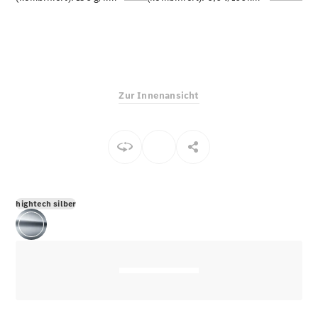
E-Klasse
Limousine
S-Klasse
S-Klasse
Limousine
lang
Zur Innenansicht
Mercedes-
Maybach S-
Klasse
Konfigurator
Online
Store
hightech silber
SUV & Geländewagen