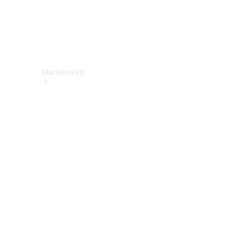
Markenwelt
Über
Mercedes-
Benz