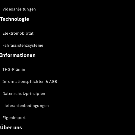
Kompaktwagen
Videoanleitungen
Technologie
Elektromobilität
Fahrassistenzsysteme
Alle
Kompaktlimousinen
Informationen
A-Klasse
Kompaktlimousine
THG-Prämie
B-Klasse
Informationspflichten & AGB
Konfigurator
Datenschutzprinzipien
Online
Store
Lieferantenbedingungen
Coupés
Eigenimport
Über uns