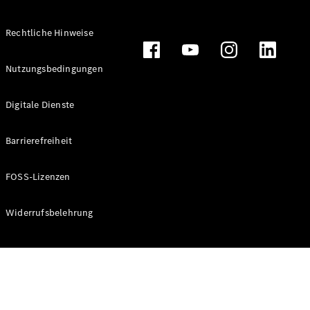
Rechtliche Hinweise
Alle
Nutzungsbedingungen
Cabriolets
CLE
Digitale Dienste
Cabriolet
Mercedes-
AMG SL
Barrierefreiheit
Roadster
Mercedes-
FOSS-Lizenzen
Maybach SL
Monogram
Series
Widerrufsbelehrung
Konfigurator
Online
Store
Grand Limousine