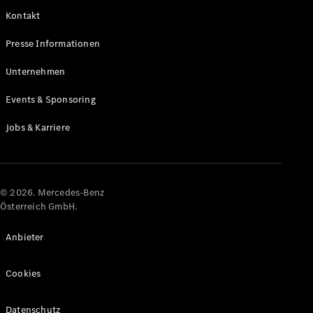
Kontakt
Alle Coupés
Presse Informationen
CLE Coupé
Mercedes-
Unternehmen
AMG GT
Coupé
Events & Sponsoring
Mercedes-
AMG GT
Jobs & Karriere
Elektrisch
4-Türer
Coupé
Konfigurator
© 2026. Mercedes-Benz
Online
Österreich GmbH.
Store
Cabriolets & Roadster
Anbieter
Cookies
Datenschutz