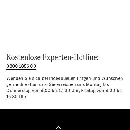
Alle SUVs
EQA
Elektrisch
EQE
Elektrisch
SUV
EQS
Elektrisch
SUV
Mercedes-
Maybach
Elektrisch
Kostenlose Experten-Hotline:
EQS SUV
GLA
0800 1886 00
GLA
Neu
GLA
Neu
Elektrisch
Wenden Sie sich bei individuellen Fragen und Wünschen
GLB
Elektrisch
gerne direkt an uns. Sie erreichen uns Montag bis
GLB
Donnerstag von 8:00 bis 17:00 Uhr, Freitag von 8:00 bis
GLC
Elektrisch
15:30 Uhr.
GLC
GLC Coupé
GLE
GLE Coupé
GLS
Mercedes-