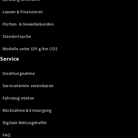
Modelle
CLA
Leasen & Finanzieren
Shooting
Elektrisch
Brake
Flotten- & Gewerbekunden
CLA
Shooting
Standortsuche
Brake
C-Klasse T-
Modelle unter 129 g/km CO2
Modell
Service
C-Klasse T-
Modell All-
Terrain
Inzahlungnahme
E-Klasse T-
Modell
Servicetermin vereinbaren
E-Klasse T-
Modell All-
Fahrzeug mieten
Terrain
Rücknahme & Entsorgung
Konfigurator
Digitale Rettungshelfer
Online
Store
FAQ