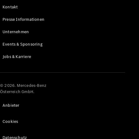
Kontakt
Alle Coupés
Presse Informationen
CLE Coupé
Mercedes-
Unternehmen
AMG GT
Coupé
Events & Sponsoring
Mercedes-
AMG GT
Jobs & Karriere
Elektrisch
4-Türer
Coupé
Konfigurator
© 2026. Mercedes-Benz
Online
Österreich GmbH.
Store
Cabriolets & Roadster
Anbieter
Cookies
Datenschutz