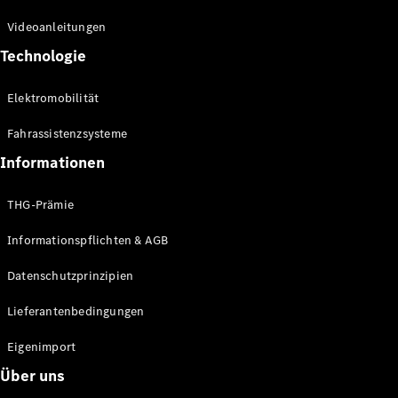
Kompaktwagen
Videoanleitungen
Technologie
Elektromobilität
Fahrassistenzsysteme
Alle
Kompaktlimousinen
Informationen
A-Klasse
Kompaktlimousine
THG-Prämie
B-Klasse
Informationspflichten & AGB
Konfigurator
Datenschutzprinzipien
Online
Store
Lieferantenbedingungen
Coupés
Eigenimport
Über uns