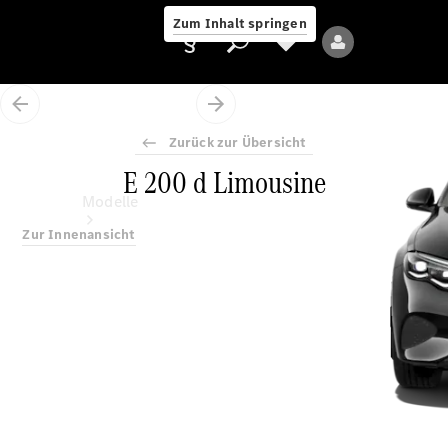
Zum Inhalt springen
Zurück zur Übersicht
E 200 d Limousine
Anbieter/Datenschutz
Modelle
Zur Innenansicht
Alle Modelle
Neue Modelle
Elektromodelle