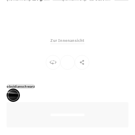
E-Klasse
Limousine
S-Klasse
S-Klasse
Limousine
lang
Zur Innenansicht
Mercedes-
Maybach S-
Klasse
Konfigurator
Online
Store
obsidianschwarz
SUV & Geländewagen