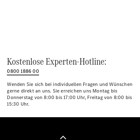
Alle SUVs
EQA
Elektrisch
EQE
Elektrisch
SUV
EQS
Elektrisch
SUV
Mercedes-
Maybach
Elektrisch
Kostenlose Experten-Hotline:
EQS SUV
GLA
0800 1886 00
GLA
Neu
GLA
Neu
Elektrisch
Wenden Sie sich bei individuellen Fragen und Wünschen
GLB
Elektrisch
gerne direkt an uns. Sie erreichen uns Montag bis
GLB
Donnerstag von 8:00 bis 17:00 Uhr, Freitag von 8:00 bis
GLC
Elektrisch
15:30 Uhr.
GLC
GLC Coupé
GLE
GLE Coupé
GLS
Mercedes-