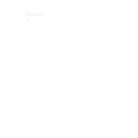
Services
Alle
Services
Service
buchen
Aktionen
Frühjahrscheck