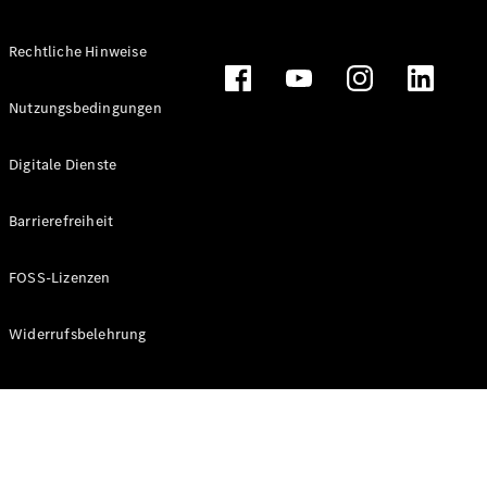
Rechtliche Hinweise
Alle
Nutzungsbedingungen
Cabriolets
CLE
Digitale Dienste
Cabriolet
Mercedes-
AMG SL
Barrierefreiheit
Roadster
Mercedes-
FOSS-Lizenzen
Maybach SL
Monogram
Series
Widerrufsbelehrung
Konfigurator
Online
Store
Grand Limousine