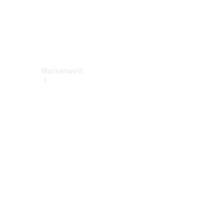
Markenwelt
Über
Mercedes-
Benz