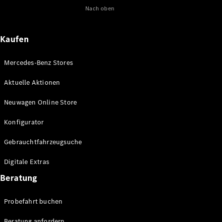
Nach oben
Maybach
Neu
GLS
G-
Elektrisch
Kaufen
Klasse
G-Klasse
Mercedes-Benz Stores
Konfigurator
Aktuelle Aktionen
Online
Store
Neuwagen Online Store
T-Modelle / Kombis
Konfigurator
Gebrauchtfahrzeugsuche
Digitale Extras
Beratung
Probefahrt buchen
Alle T-
Beratung anfordern