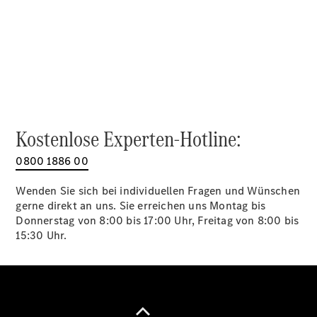
Alle SUVs
EQA
Elektrisch
EQE
Elektrisch
SUV
EQS
Elektrisch
SUV
Mercedes-
Maybach
Elektrisch
Kostenlose Experten-Hotline:
EQS SUV
GLA
0800 1886 00
GLA
Neu
GLA
Neu
Elektrisch
Wenden Sie sich bei individuellen Fragen und Wünschen
GLB
Elektrisch
gerne direkt an uns. Sie erreichen uns Montag bis
GLB
Donnerstag von 8:00 bis 17:00 Uhr, Freitag von 8:00 bis
GLC
Elektrisch
15:30 Uhr.
GLC
GLC Coupé
GLE
GLE Coupé
GLS
Mercedes-