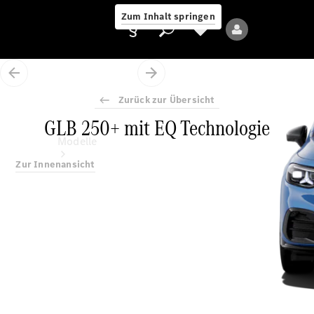
Zum Inhalt springen
Zurück zur Übersicht
GLB 250+ mit EQ Technologie
Anbieter/Datenschutz
Modelle
Zur Innenansicht
Alle Modelle
Neue Modelle
Elektromodelle