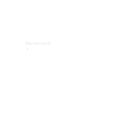
Markenwelt
Über
Mercedes-
Benz