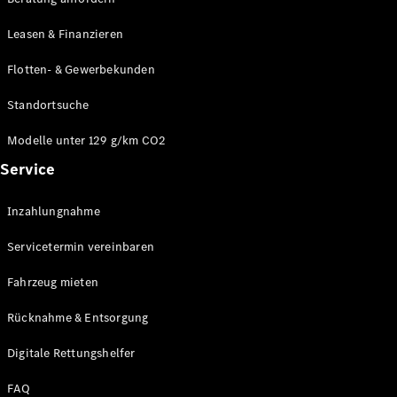
Modelle
CLA
Leasen & Finanzieren
Shooting
Elektrisch
Brake
Flotten- & Gewerbekunden
CLA
Shooting
Standortsuche
Brake
C-Klasse T-
Modelle unter 129 g/km CO2
Modell
Service
C-Klasse T-
Modell All-
Terrain
Inzahlungnahme
E-Klasse T-
Modell
Servicetermin vereinbaren
E-Klasse T-
Modell All-
Fahrzeug mieten
Terrain
Rücknahme & Entsorgung
Konfigurator
Digitale Rettungshelfer
Online
Store
FAQ