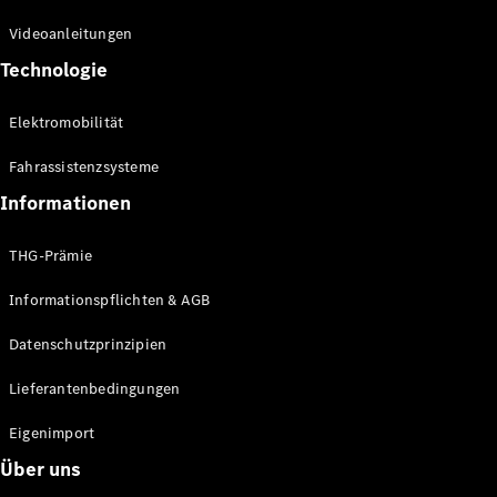
Kompaktwagen
Videoanleitungen
Technologie
Elektromobilität
Fahrassistenzsysteme
Alle
Kompaktlimousinen
Informationen
A-Klasse
Kompaktlimousine
THG-Prämie
B-Klasse
Informationspflichten & AGB
Konfigurator
Datenschutzprinzipien
Online
Store
Lieferantenbedingungen
Coupés
Eigenimport
Über uns