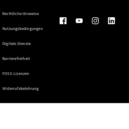
Rechtliche Hinweise
Alle
Nutzungsbedingungen
Cabriolets
CLE
Digitale Dienste
Cabriolet
Mercedes-
AMG SL
Barrierefreiheit
Roadster
Mercedes-
FOSS-Lizenzen
Maybach SL
Monogram
Series
Widerrufsbelehrung
Konfigurator
Online
Store
Grand Limousine