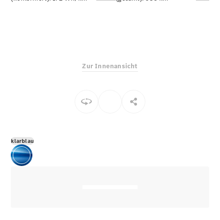
E-Klasse
Limousine
S-Klasse
S-Klasse
Limousine
lang
Zur Innenansicht
Mercedes-
Maybach S-
Klasse
Konfigurator
Online
Store
klarblau
SUV & Geländewagen