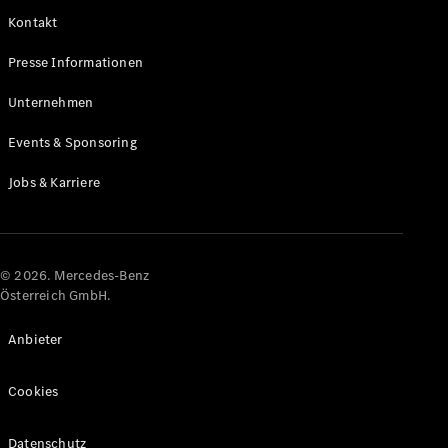
Kontakt
Alle Coupés
Presse Informationen
CLE Coupé
Mercedes-
Unternehmen
AMG GT
Coupé
Events & Sponsoring
Mercedes-
AMG GT
Jobs & Karriere
Elektrisch
4-Türer
Coupé
Konfigurator
© 2026. Mercedes-Benz
Online
Österreich GmbH.
Store
Cabriolets & Roadster
Anbieter
Cookies
Datenschutz