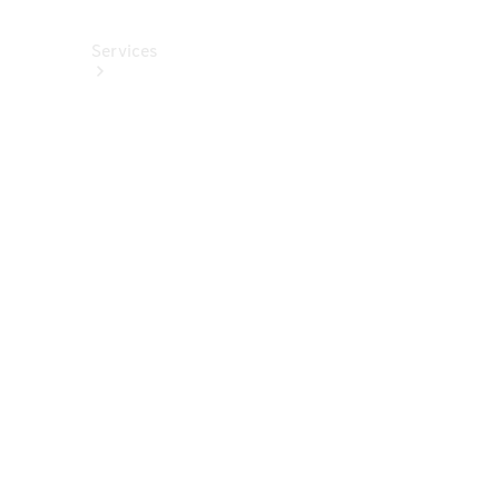
Services
Alle
Services
Service
buchen
Aktionen
Frühjahrscheck