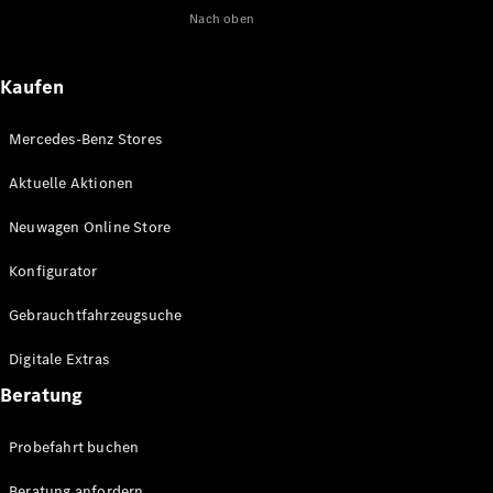
Nach oben
Maybach
Neu
GLS
G-
Elektrisch
Kaufen
Klasse
G-Klasse
Mercedes-Benz Stores
Konfigurator
Aktuelle Aktionen
Online
Store
Neuwagen Online Store
T-Modelle / Kombis
Konfigurator
Gebrauchtfahrzeugsuche
Digitale Extras
Beratung
Probefahrt buchen
Alle T-
Beratung anfordern