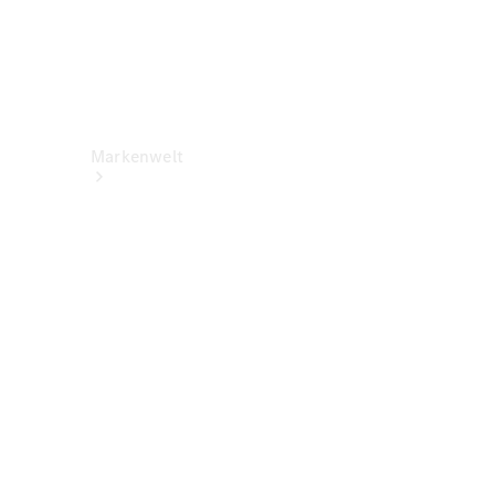
Markenwelt
Über
Mercedes-
Benz