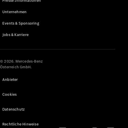
Presse Informationen
Maybach
Neu
GLS
Unternehmen
G-
Elektrisch
Events & Sponsoring
Klasse
G-Klasse
Jobs & Karriere
Konfigurator
Online
Store
© 2026. Mercedes-Benz
T-Modelle / Kombis
Österreich GmbH.
Anbieter
Cookies
Datenschutz
Alle T-
Rechtliche Hinweise