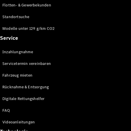
E-Klasse
Flotten- & Gewerbekunden
Limousine
S-Klasse
Standortsuche
S-Klasse
Limousine
Modelle unter 129 g/km CO2
lang
Service
Mercedes-
Maybach S-
Inzahlungnahme
Klasse
Servicetermin vereinbaren
Konfigurator
Online
Fahrzeug mieten
Store
Rücknahme & Entsorgung
SUV & Geländewagen
Digitale Rettungshelfer
FAQ
Videoanleitungen