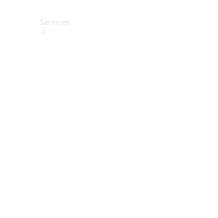
Services
Alle
Services
Service
buchen
Aktionen
Frühjahrscheck