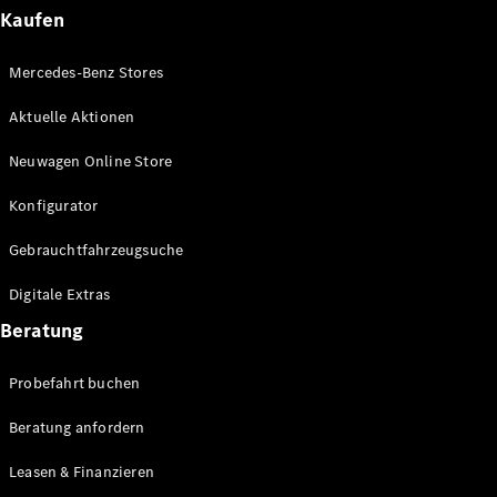
Plug-in-Hybrid Modelle
Kaufen
Limousinen
Mercedes-Benz Stores
Aktuelle Aktionen
Neuwagen Online Store
Konfigurator
Alle
Gebrauchtfahrzeugsuche
Limousinen
CLA
Elektrisch
Digitale Extras
CLA
C-Klasse
Beratung
Limousine
C-Klasse
Probefahrt buchen
Elektrisch
Limousine
EQE
Beratung anfordern
Elektrisch
Limousine
EQS
Leasen & Finanzieren
Elektrisch
Limousine