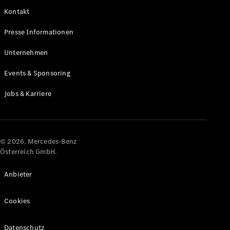
Kontakt
Alle Coupés
Presse Informationen
CLE Coupé
Mercedes-
Unternehmen
AMG GT
Coupé
Events & Sponsoring
Mercedes-
AMG GT
Jobs & Karriere
Elektrisch
4-Türer
Coupé
Konfigurator
© 2026. Mercedes-Benz
Online
Österreich GmbH.
Store
Cabriolets & Roadster
Anbieter
Cookies
Datenschutz