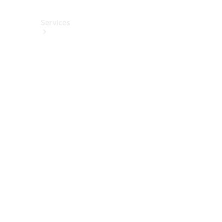
Services
Alle
Services
Service
buchen
Aktionen
Frühjahrscheck