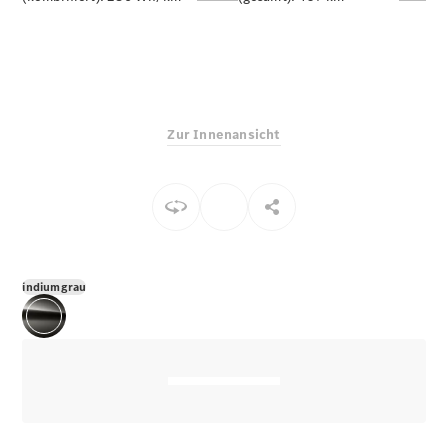
E-Klasse
Limousine
S-Klasse
S-Klasse
Limousine
lang
Zur Innenansicht
Mercedes-
Maybach S-
Klasse
Konfigurator
Online
Store
indiumgrau
SUV & Geländewagen