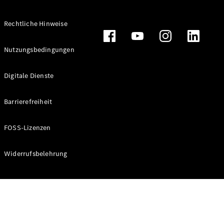
Rechtliche Hinweise
Alle
Nutzungsbedingungen
Cabriolets
CLE
Digitale Dienste
Cabriolet
Mercedes-
AMG SL
Barrierefreiheit
Roadster
Mercedes-
FOSS-Lizenzen
Maybach SL
Monogram
Series
Widerrufsbelehrung
Konfigurator
Online
Store
Grand Limousine