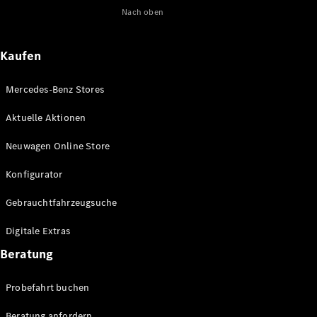
Nach oben
Maybach
Neu
GLS
G-
Elektrisch
Kaufen
Klasse
G-Klasse
Mercedes-Benz Stores
Konfigurator
Aktuelle Aktionen
Online
Store
Neuwagen Online Store
T-Modelle / Kombis
Konfigurator
Gebrauchtfahrzeugsuche
Digitale Extras
Beratung
Probefahrt buchen
Alle T-
Beratung anfordern