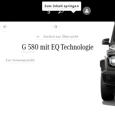
Zum Inhalt springen
Zurück zur Übersicht
G 580 mit EQ Technologie
Anbieter/Datenschutz
Modelle
Zur Innenansicht
Alle Modelle
Neue Modelle
Elektromodelle