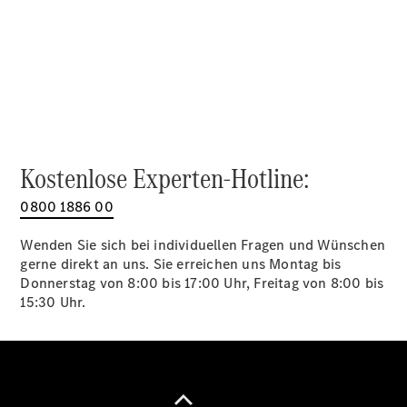
Alle SUVs
EQA
Elektrisch
EQE
Elektrisch
SUV
EQS
Elektrisch
SUV
Mercedes-
Maybach
Elektrisch
Kostenlose Experten-Hotline:
EQS SUV
GLA
0800 1886 00
GLA
Neu
GLA
Neu
Elektrisch
Wenden Sie sich bei individuellen Fragen und Wünschen
GLB
Elektrisch
gerne direkt an uns. Sie erreichen uns Montag bis
GLB
Donnerstag von 8:00 bis 17:00 Uhr, Freitag von 8:00 bis
GLC
Elektrisch
15:30 Uhr.
GLC
GLC Coupé
GLE
GLE Coupé
GLS
Mercedes-