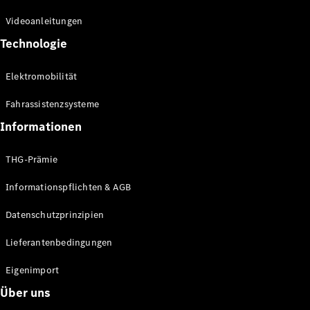
Kompaktwagen
Videoanleitungen
Technologie
Elektromobilität
Fahrassistenzsysteme
Alle
Kompaktlimousinen
Informationen
A-Klasse
Kompaktlimousine
THG-Prämie
B-Klasse
Informationspflichten & AGB
Konfigurator
Datenschutzprinzipien
Online
Store
Lieferantenbedingungen
Coupés
Eigenimport
Über uns