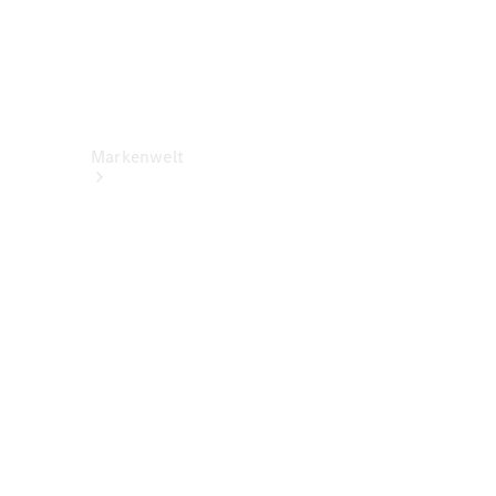
Markenwelt
Über
Mercedes-
Benz