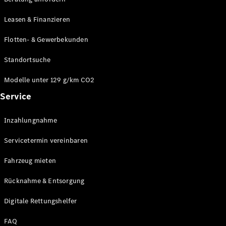
Modelle
CLA
Leasen & Finanzieren
Shooting
Elektrisch
Brake
Flotten- & Gewerbekunden
CLA
Shooting
Standortsuche
Brake
C-Klasse T-
Modelle unter 129 g/km CO2
Modell
Service
C-Klasse T-
Modell All-
Terrain
Inzahlungnahme
E-Klasse T-
Modell
Servicetermin vereinbaren
E-Klasse T-
Modell All-
Fahrzeug mieten
Terrain
Rücknahme & Entsorgung
Konfigurator
Digitale Rettungshelfer
Online
Store
FAQ