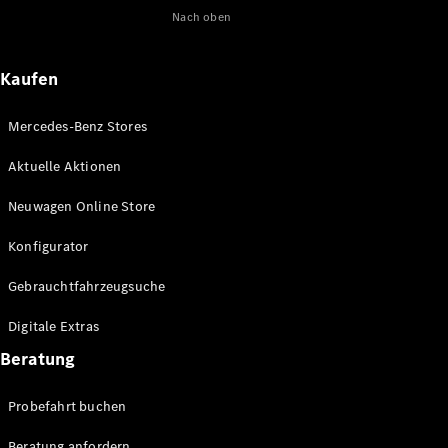
Nach oben
Maybach
Neu
GLS
G-
Elektrisch
Kaufen
Klasse
G-Klasse
Mercedes-Benz Stores
Konfigurator
Aktuelle Aktionen
Online
Store
Neuwagen Online Store
T-Modelle / Kombis
Konfigurator
Gebrauchtfahrzeugsuche
Digitale Extras
Beratung
Probefahrt buchen
Alle T-
Beratung anfordern