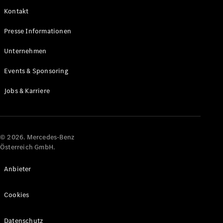
Kontakt
Alle Coupés
Presse Informationen
CLE Coupé
Mercedes-
Unternehmen
AMG GT
Coupé
Events & Sponsoring
Mercedes-
AMG GT
Jobs & Karriere
Elektrisch
4-Türer
Coupé
Konfigurator
© 2026. Mercedes-Benz
Online
Österreich GmbH.
Store
Cabriolets & Roadster
Anbieter
Cookies
Datenschutz