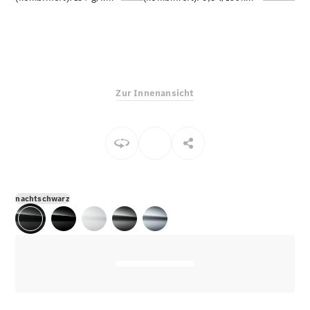
E-Klasse
Limousine
S-Klasse
S-Klasse
Limousine
lang
Zur Innenansicht
Mercedes-
Maybach S-
Klasse
Konfigurator
Online
Store
nachtschwarz
SUV & Geländewagen