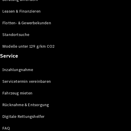
Modelle
CLA
Leasen & Finanzieren
Shooting
Elektrisch
Brake
Flotten- & Gewerbekunden
CLA
Shooting
Standortsuche
Brake
C-Klasse T-
Modelle unter 129 g/km CO2
Modell
Service
C-Klasse T-
Modell All-
Terrain
Inzahlungnahme
E-Klasse T-
Modell
Servicetermin vereinbaren
E-Klasse T-
Modell All-
Fahrzeug mieten
Terrain
Rücknahme & Entsorgung
Konfigurator
Digitale Rettungshelfer
Online
Store
FAQ