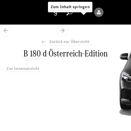
Zum Inhalt springen
Zurück zur Übersicht
B 180 d Österreich-Edition
Anbieter/Datenschutz
Modelle
Zur Innenansicht
Alle Modelle
Neue Modelle
Elektromodelle