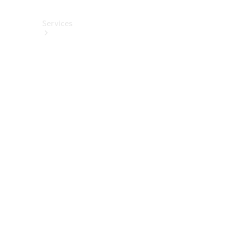
Services
Alle
Services
Service
buchen
Aktionen
Frühjahrscheck