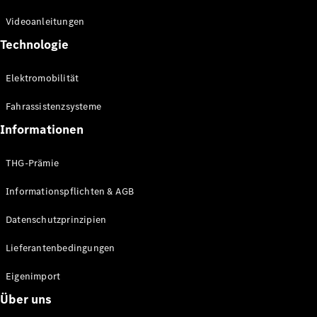
Kompaktwagen
Videoanleitungen
Technologie
Elektromobilität
Fahrassistenzsysteme
Alle
Kompaktlimousinen
Informationen
A-Klasse
Kompaktlimousine
THG-Prämie
B-Klasse
Informationspflichten & AGB
Konfigurator
Datenschutzprinzipien
Online
Store
Lieferantenbedingungen
Coupés
Eigenimport
Über uns