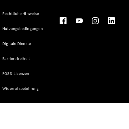
Rechtliche Hinweise
Alle
Nutzungsbedingungen
Cabriolets
CLE
Digitale Dienste
Cabriolet
Mercedes-
AMG SL
Barrierefreiheit
Roadster
Mercedes-
FOSS-Lizenzen
Maybach SL
Monogram
Series
Widerrufsbelehrung
Konfigurator
Online
Store
Grand Limousine