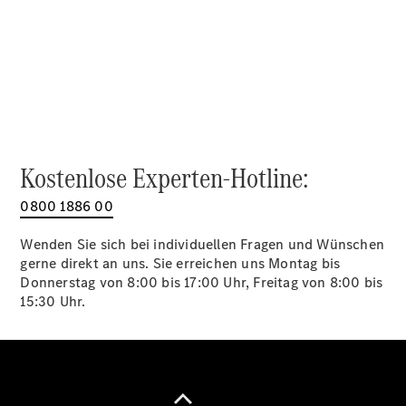
Alle SUVs
EQA
Elektrisch
EQE
Elektrisch
SUV
EQS
Elektrisch
SUV
Mercedes-
Maybach
Elektrisch
Kostenlose Experten-Hotline:
EQS SUV
GLA
0800 1886 00
GLA
Neu
GLA
Neu
Elektrisch
Wenden Sie sich bei individuellen Fragen und Wünschen
GLB
Elektrisch
gerne direkt an uns. Sie erreichen uns Montag bis
GLB
Donnerstag von 8:00 bis 17:00 Uhr, Freitag von 8:00 bis
GLC
Elektrisch
15:30 Uhr.
GLC
GLC Coupé
GLE
GLE Coupé
GLS
Mercedes-