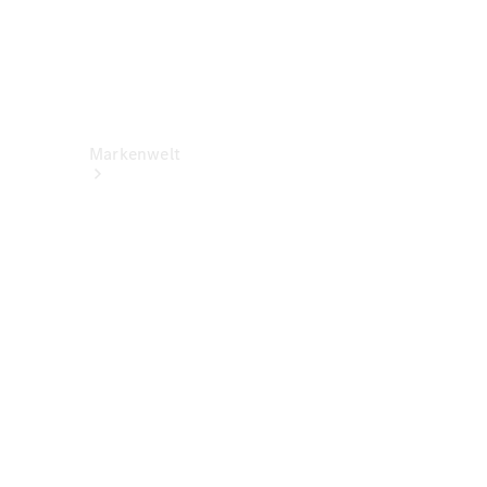
Markenwelt
Über
Mercedes-
Benz